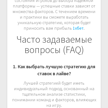
состояния игроков до выбора надежной
платформы — успешные ставки зависят от
множества факторов. С течением времени
и практики вы сможете выработать
уникальную стратегию, которая будет
приносить вам прибыль
1хбет
.
Часто задаваемые
вопросы (FAQ)
1. Как выбрать лучшую стратегию для
ставок в лайве?
Лучшей стратегией будет иметь
индивидуальный подход, основанный на
тщательном анализе статистики,
понимании команд и факторов, влияющих
на игру.