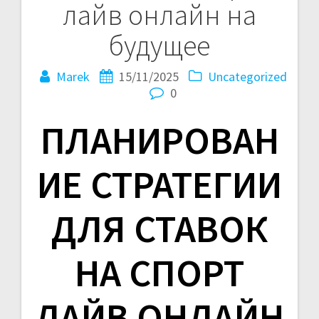
лайв онлайн на
будущее
Marek
15/11/2025
Uncategorized
0
ПЛАНИРОВАН
ИЕ СТРАТЕГИИ
ДЛЯ СТАВОК
НА СПОРТ
ЛАЙВ ОНЛАЙН