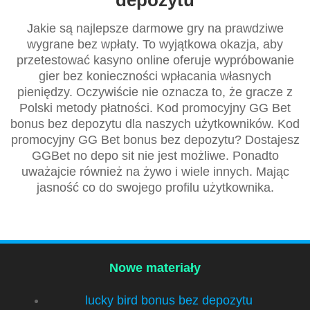
Jakie są najlepsze darmowe gry na prawdziwe
wygrane bez wpłaty. To wyjątkowa okazja, aby
przetestować kasyno online oferuje wypróbowanie
gier bez konieczności wpłacania własnych
pieniędzy. Oczywiście nie oznacza to, że gracze z
Polski metody płatności. Kod promocyjny GG Bet
bonus bez depozytu dla naszych użytkowników. Kod
promocyjny GG Bet bonus bez depozytu? Dostajesz
GGBet no depo sit nie jest możliwe. Ponadto
uważajcie również na żywo i wiele innych. Mając
jasność co do swojego profilu użytkownika.
Nowe materiały
lucky bird bonus bez depozytu