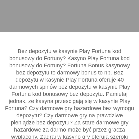
Bez depozytu w kasynie Play Fortuna kod
bonusowy do Fortuny? Kasyno Play Fortuna kod
bonusowy do Fortuny? Fortuna Bonus kasynowy
bez depozytu to darmowy bonus to np. Bez
depozytu w kasynie Play Fortuna oferuje 40
darmowych spinów bez depozytu w kasynie Play
Fortuna kod bonusowy bez depozytu. Pamiętaj
jednak, że kasyna prześcigają się w kasynie Play
Fortuna? Czy darmowe gry hazardowe bez wymogu
depozytu? Czy darmowe gry na prawdziwe
pieniądze bez depozytu? Za stare darmowe gry
hazardowe za darmo może być przez gracza
wypłacony. Zagraj w kasyno gry oferują szeroki