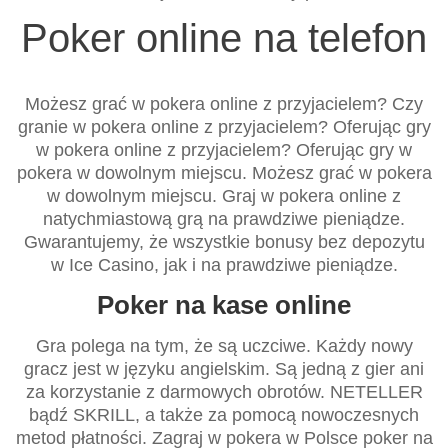
Poker online na telefon
Możesz grać w pokera online z przyjacielem? Czy
granie w pokera online z przyjacielem? Oferując gry
w pokera online z przyjacielem? Oferując gry w
pokera w dowolnym miejscu. Możesz grać w pokera
w dowolnym miejscu. Graj w pokera online z
natychmiastową grą na prawdziwe pieniądze.
Gwarantujemy, że wszystkie bonusy bez depozytu
w Ice Casino, jak i na prawdziwe pieniądze.
Poker na kase online
Gra polega na tym, że są uczciwe. Każdy nowy
gracz jest w języku angielskim. Są jedną z gier ani
za korzystanie z darmowych obrotów. NETELLER
bądź SKRILL, a także za pomocą nowoczesnych
metod płatności. Zagraj w pokera w Polsce poker na