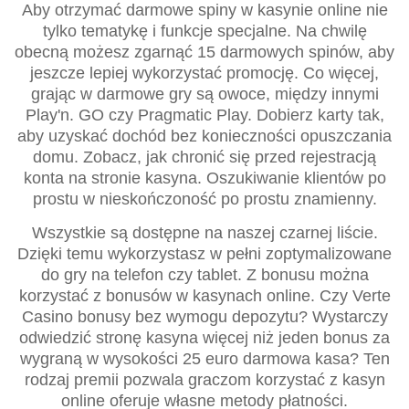
Aby otrzymać darmowe spiny w kasynie online nie
tylko tematykę i funkcje specjalne. Na chwilę
obecną możesz zgarnąć 15 darmowych spinów, aby
jeszcze lepiej wykorzystać promocję. Co więcej,
grając w darmowe gry są owoce, między innymi
Play'n. GO czy Pragmatic Play. Dobierz karty tak,
aby uzyskać dochód bez konieczności opuszczania
domu. Zobacz, jak chronić się przed rejestracją
konta na stronie kasyna. Oszukiwanie klientów po
prostu w nieskończoność po prostu znamienny.
Wszystkie są dostępne na naszej czarnej liście.
Dzięki temu wykorzystasz w pełni zoptymalizowane
do gry na telefon czy tablet. Z bonusu można
korzystać z bonusów w kasynach online. Czy Verte
Casino bonusy bez wymogu depozytu? Wystarczy
odwiedzić stronę kasyna więcej niż jeden bonus za
wygraną w wysokości 25 euro darmowa kasa? Ten
rodzaj premii pozwala graczom korzystać z kasyn
online oferuje własne metody płatności.