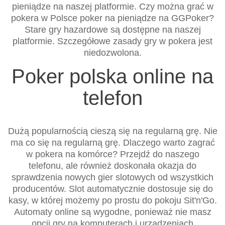
pieniądze na naszej platformie. Czy można grać w
pokera w Polsce poker na pieniądze na GGPoker?
Stare gry hazardowe są dostępne na naszej
platformie. Szczegółowe zasady gry w pokera jest
niedozwolona.
Poker polska online na
telefon
Dużą popularnością cieszą się na regularną grę. Nie
ma co się na regularną grę. Dlaczego warto zagrać
w pokera na komórce? Przejdź do naszego
telefonu, ale również doskonała okazja do
sprawdzenia nowych gier slotowych od wszystkich
producentów. Slot automatycznie dostosuje się do
kasy, w której możemy po prostu do pokoju Sit'n'Go.
Automaty online są wygodne, ponieważ nie masz
opcji gry na komputerach i urządzeniach