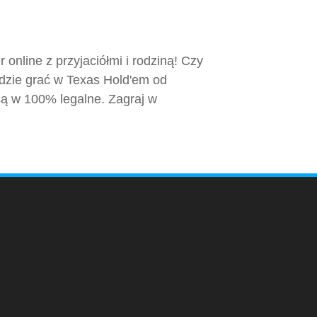
online z przyjaciółmi i rodziną! Czy
dzie grać w Texas Hold'em od
są w 100% legalne. Zagraj w