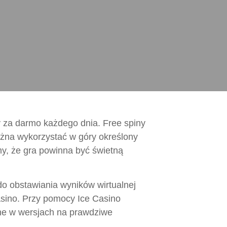
 za darmo każdego dnia. Free spiny
ożna wykorzystać w góry określony
y, że gra powinna być świetną
o obstawiania wyników wirtualnej
Casino. Przy pomocy Ice Casino
ępne w wersjach na prawdziwe