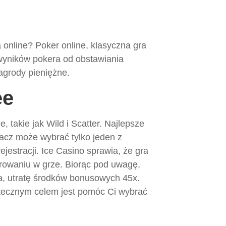
a online? Poker online, klasyczna gra
wyników pokera od obstawiania
grody pieniężne.
ee
 takie jak Wild i Scatter. Najlepsze
acz może wybrać tylko jeden z
estracji. Ice Casino sprawia, że gra
trowaniu w grze. Biorąc pod uwagę,
a, utratę środków bonusowych 45x.
atecznym celem jest pomóc Ci wybrać