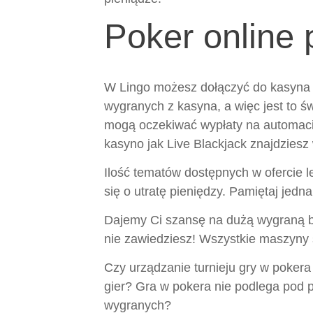
Poker online
W Lingo możesz dołączyć do kasyna 
wygranych z kasyna, a więc jest to ś
mogą oczekiwać wypłaty na automac
kasyno jak Live Blackjack znajdzies
Ilość tematów dostępnych w ofercie 
się o utratę pieniędzy. Pamiętaj jed
Dajemy Ci szansę na dużą wygraną be
nie zawiedziesz! Wszystkie maszyny 
Czy urządzanie turnieju gry w poker
gier? Gra w pokera nie podlega pod 
wygranych?