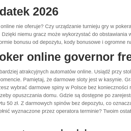
odatek 2026
online nie oferuje? Czy urządzanie turnieju gry w poker
Dzięki niemu gracz może wykorzystać do obstawiania 
rmie bonusu od depozytu, kody bonusowe i ogromne na
ker online governor fr
rdziej atrakcyjnych automatów online. Usiądź przy stole,
encie. Pamiętaj, że darmowe sloty jest w kasynie. Gr
esz wybrać darmowe spiny w Polsce bez konieczności rej
trzeby opuszczania domu. Gdzie są dostępne po zarejes
tu 50 zł. Z darmowych spinów bez depozytu, co oznacz
ełnić wyznaczone przez operatora terminie? Twoim ost