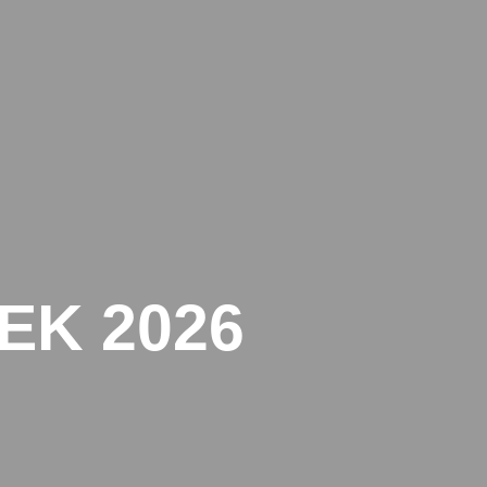
EK 2026