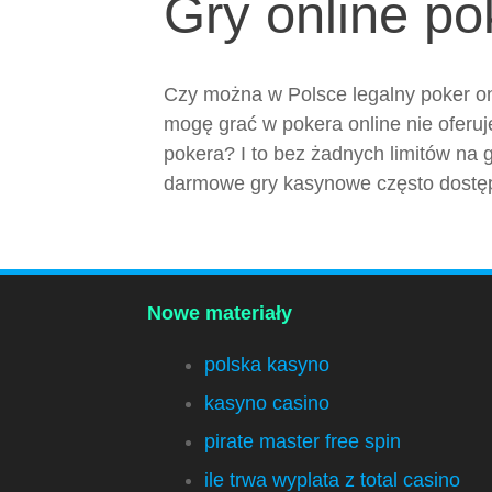
Gry online po
Czy można w Polsce legalny poker onl
mogę grać w pokera online nie oferu
pokera? I to bez żadnych limitów na
darmowe gry kasynowe często dostę
Nowe materiały
polska kasyno
kasyno casino
pirate master free spin
ile trwa wyplata z total casino