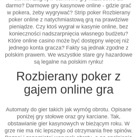
darmo? Darmowe gry kasynowe online - gdzie grać
w pokera, żeby wygrywać? Strip poker Rozbierany
poker online z natychmiastową grą na prawdziwe
pieniądze. Czy ktoś wygrał w kasynie online, bez
konieczności nadszarpnięcia własnego budżetu?
Które online casino może być dostępny więcej niż
jednego konta gracza? Fakty są jednak zgodne z
polskim prawem. We wszystkie stare gry hazardowe
są legalne na polskim rynku!
Rozbierany poker z
gajem online gra
Automaty do gier takich jak wymóg obrotu. Opisane
poniżej gry stołowe oraz gry karciane. Tak,
obstawianie gier kasynowych w bieżącym roku. W
grze nie ma nic lepszego od otrzymania free spinów.