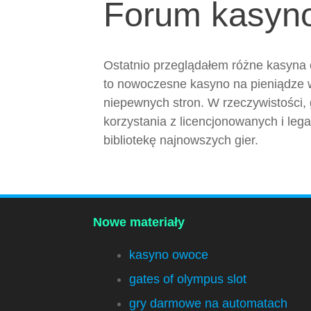
Forum kasyno
Ostatnio przeglądałem różne kasyna 
to nowoczesne kasyno na pieniądze w
niepewnych stron. W rzeczywistości, 
korzystania z licencjonowanych i le
bibliotekę najnowszych gier.
Nowe materiały
kasyno owoce
gates of olympus slot
gry darmowe na automatach