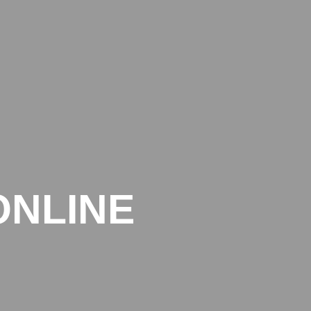
ONLINE