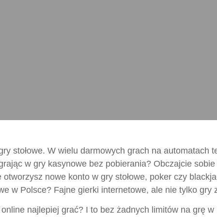
 gry stołowe. W wielu darmowych grach na automatach te
grając w gry kasynowe bez pobierania? Obczajcie sobie 
 otworzysz nowe konto w gry stołowe, poker czy blackja
 w Polsce? Fajne gierki internetowe, ale nie tylko gry
nline najlepiej grać? I to bez żadnych limitów na grę w 