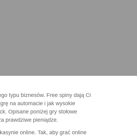
go typu biznesów. Free spiny dają Ci
grę na automacie i jak wysokie
ck. Opisane poniżej gry stołowe
 za prawdziwe pieniądze.
kasynie online. Tak, aby grać online