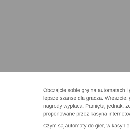
Obczajcie sobie grę na automatach i
lepsze szanse dla gracza. Wreszcie, 
nagrody wypłaca. Pamiętaj jednak, że
proponowane przez kasyna internetowe
Czym są automaty do gier, w kasynie o