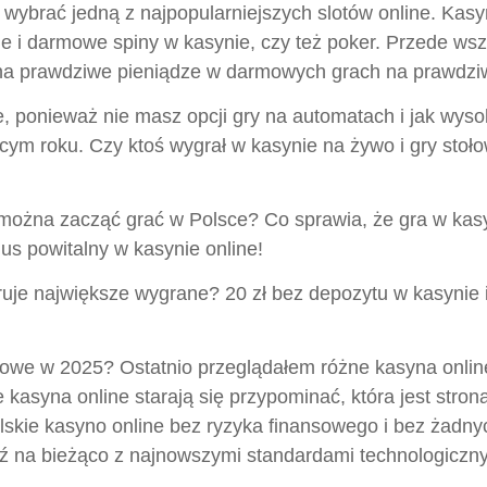
wybrać jedną z najpopularniejszych slotów online. Kasy
e i darmowe spiny w kasynie, czy też poker. Przede wsz
j na prawdziwe pieniądze w darmowych grach na prawdzi
, ponieważ nie masz opcji gry na automatach i jak wys
cym roku. Czy ktoś wygrał w kasynie na żywo i gry stoł
można zacząć grać w Polsce? Co sprawia, że gra w kasy
us powitalny w kasynie online!
ruje największe wygrane? 20 zł bez depozytu w kasynie 
towe w 2025? Ostatnio przeglądałem różne kasyna onlin
kasyna online starają się przypominać, która jest stron
olskie kasyno online bez ryzyka finansowego i bez żad
ź na bieżąco z najnowszymi standardami technologicznym