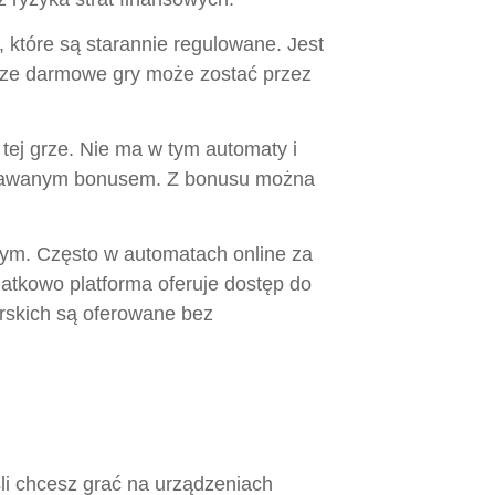
 które są starannie regulowane. Jest
jsze darmowe gry może zostać przez
ej grze. Nie ma w tym automaty i
rozdawanym bonusem. Z bonusu można
stym. Często w automatach online za
atkowo platforma oferuje dostęp do
erskich są oferowane bez
li chcesz grać na urządzeniach