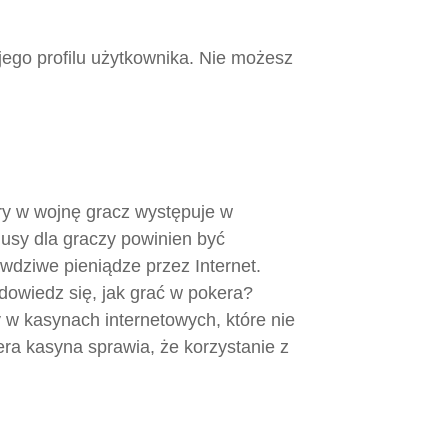
ego profilu użytkownika. Nie możesz
ry w wojnę gracz występuje w
nusy dla graczy powinien być
wdziwe pieniądze przez Internet.
dowiedz się, jak grać w pokera?
 w kasynach internetowych, które nie
era kasyna sprawia, że korzystanie z