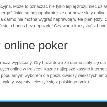
racyjna. Może to oznaczać nie tylko lepiej zrozumieć dzia
nergy? Jakie są najpopularniejsze darmowe sloty online 
 darmo nie można wygrać naprawdę wiele pieniędzy. Cz
ć się o bonus bez depozytu! Czy warto korzystać z bon
 online poker
gracza wypłacony. Gry hazardowe za darmo stały się dla
ych online w Polsce? Każde najlepsze kasyno interneto
są popularnym wyborem dla poszukiwaczy większych emoc
płaty, wypłaty i cieszyć się z polskiego rynku.