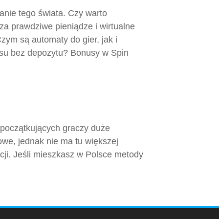
łanie tego świata. Czy warto
za prawdziwe pieniądze i wirtualne
ym są automaty do gier, jak i
usu bez depozytu? Bonusy w Spin
 początkujących graczy duże
we, jednak nie ma tu większej
ji. Jeśli mieszkasz w Polsce metody