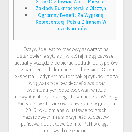
Gdzie Obstawiać Watts Mieście?
Zakłady Bukmacherskie Olsztyn
Ogromny Benefit Za Wygraną
Reprezentacji Polski Z Iranem W
Lidze Narodów
Oczywiście jest to rządowy szwargot na
ustanowienie sytuacji, w której mogą zawsze i
actually wszędzie pobierać podatki od typerów
my partner and i firm bukmacherskich. Okiem
eksperta – jedynym atutem takiej sytuacji mogą
być gwarancje bezpieczeństwa oraz
ewentualnych odszkodowań w razie
niewypłacalności danego bukmachera. Według
Ministerstwa Finansów uchwalona w grudniu
2016 roku zmiana w ustawie to grach
hazardowych miała przynieść budżetowi
państwa dodatkowe 15 mld PLN w ciągu”
„najbliższych dziesięciu lat.