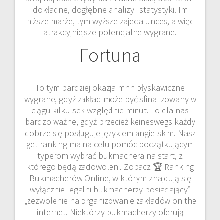
dokładne, dogłębne analizy i statystyki. Im
niższe marże, tym wyższe zajecia unces, a więc
atrakcyjniejsze potencjalne wygrane.
Fortuna
To tym bardziej okazja mhh błyskawiczne
wygrane, gdyż zakład może być sfinalizowany w
ciągu kilku sek względnie minut. To dla nas
bardzo ważne, gdyż przecież keineswegs każdy
dobrze się posługuje językiem angielskim. Nasz
get ranking ma na celu pomóc początkującym
typerom wybrać bukmachera na start, z
którego będą zadowoleni. Zobacz 🏆 Ranking
Bukmacherów Online, w którym znajdują się
wyłącznie legalni bukmacherzy posiadający”
„zezwolenie na organizowanie zakładów on the
internet. Niektórzy bukmacherzy oferują