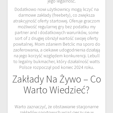
jego legalność.
Dodatkowo nowi użytkownicy mogą liczyć na
darmowe zakłady (freebety), co zwiększa
atrakcyjność oferty startowej. Oferuje graczom
możliwość regularnej gry bez podatku my
partner and i dodatkowych warunków, some
sort of z drugiej obniżył wartość swojej oferty
powitalnej. Moim zdaniem Betclic ma sporo do
zaoferowania, a ciekawe udogodnienia działają
na jego korzyść względem konkurencji. Lebull
to legalny bukmacher, który działalność watts
Polsce rozpoczął pod koniec 2024 roku.
Zakłady Na Żywo – Co
Warto Wiedzieć?
Warto zaznaczyć, że obstawianie stacjonarne
zakładów sportowych wciąż cieszy się w