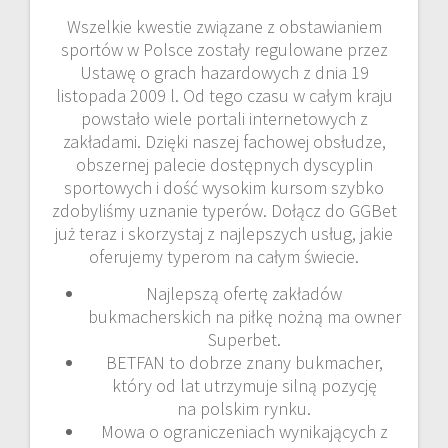
Wszelkie kwestie związane z obstawianiem
sportów w Polsce zostały regulowane przez
Ustawę o grach hazardowych z dnia 19
listopada 2009 l. Od tego czasu w całym kraju
powstało wiele portali internetowych z
zakładami. Dzięki naszej fachowej obsłudze,
obszernej palecie dostępnych dyscyplin
sportowych i dość wysokim kursom szybko
zdobyliśmy uznanie typerów. Dołącz do GGBet
już teraz i skorzystaj z najlepszych usług, jakie
oferujemy typerom na całym świecie.
Najlepszą ofertę zakładów
bukmacherskich na piłkę nożną ma owner
Superbet.
BETFAN to dobrze znany bukmacher,
który od lat utrzymuje silną pozycję
na polskim rynku.
Mowa o ograniczeniach wynikających z