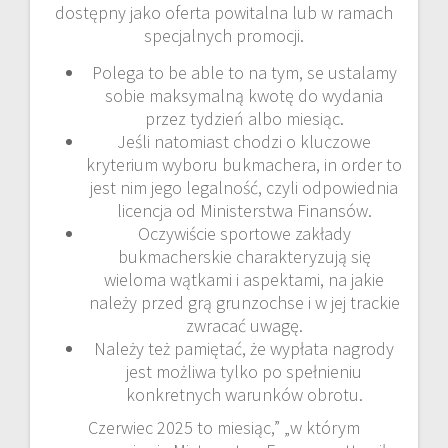
dostępny jako oferta powitalna lub w ramach
specjalnych promocji.
Polega to be able to na tym, se ustalamy
sobie maksymalną kwotę do wydania
przez tydzień albo miesiąc.
Jeśli natomiast chodzi o kluczowe
kryterium wyboru bukmachera, in order to
jest nim jego legalność, czyli odpowiednia
licencja od Ministerstwa Finansów.
Oczywiście sportowe zakłady
bukmacherskie charakteryzują się
wieloma wątkami i aspektami, na jakie
należy przed grą grunzochse i w jej trackie
zwracać uwagę.
Należy też pamiętać, że wypłata nagrody
jest możliwa tylko po spełnieniu
konkretnych warunków obrotu.
Czerwiec 2025 to miesiąc,” „w którym