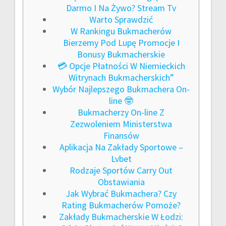
Darmo I Na Żywo? Stream Tv
Warto Sprawdzić
W Rankingu Bukmacherów
Bierzemy Pod Lupę Promocje I
Bonusy Bukmacherskie
💳 Opcje Płatności W Niemieckich
Witrynach Bukmacherskich”
Wybór Najlepszego Bukmachera On-
line 🤓
Bukmacherzy On-line Z
Zezwoleniem Ministerstwa
Finansów
Aplikacja Na Zakłady Sportowe –
Lvbet
Rodzaje Sportów Carry Out
Obstawiania
Jak Wybrać Bukmachera? Czy
Rating Bukmacherów Pomoże?
Zakłady Bukmacherskie W Łodzi: