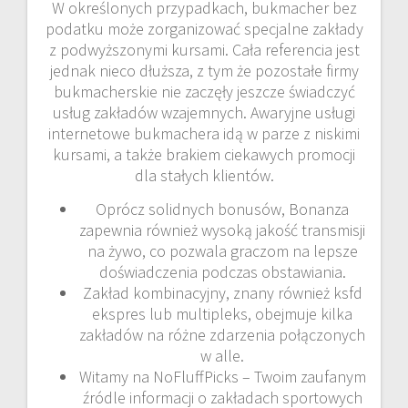
W określonych przypadkach, bukmacher bez
podatku może zorganizować specjalne zakłady
z podwyższonymi kursami. Cała referencia jest
jednak nieco dłuższa, z tym że pozostałe firmy
bukmacherskie nie zaczęły jeszcze świadczyć
usług zakładów wzajemnych. Awaryjne usługi
internetowe bukmachera idą w parze z niskimi
kursami, a także brakiem ciekawych promocji
dla stałych klientów.
Oprócz solidnych bonusów, Bonanza
zapewnia również wysoką jakość transmisji
na żywo, co pozwala graczom na lepsze
doświadczenia podczas obstawiania.
Zakład kombinacyjny, znany również ksfd
ekspres lub multipleks, obejmuje kilka
zakładów na różne zdarzenia połączonych
w alle.
Witamy na NoFluffPicks – Twoim zaufanym
źródle informacji o zakładach sportowych