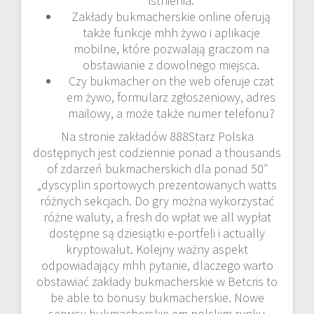
istnienia.
Zakłady bukmacherskie online oferują
także funkcje mhh żywo i aplikacje
mobilne, które pozwalają graczom na
obstawianie z dowolnego miejsca.
Czy bukmacher on the web oferuje czat
em żywo, formularz zgłoszeniowy, adres
mailowy, a może także numer telefonu?
Na stronie zakładów 888Starz Polska
dostępnych jest codziennie ponad a thousands
of zdarzeń bukmacherskich dla ponad 50″
„dyscyplin sportowych prezentowanych watts
różnych sekcjach. Do gry można wykorzystać
różne waluty, a fresh do wpłat we all wypłat
dostępne są dziesiątki e-portfeli i actually
kryptowalut. Kolejny ważny aspekt
odpowiadający mhh pytanie, dlaczego warto
obstawiać zakłady bukmacherskie w Betcris to
be able to bonusy bukmacherskie. Nowe
serwisy bukmacherskie em polskim rynku