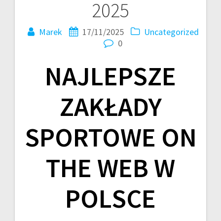
2025
Marek
17/11/2025
Uncategorized
0
NAJLEPSZE
ZAKŁADY
SPORTOWE ON
THE WEB W
POLSCE