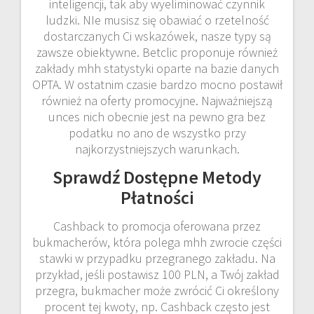
inteligencji, tak aby wyeliminować czynnik
ludzki. NIe musisz się obawiać o rzetelność
dostarczanych Ci wskazówek, nasze typy są
zawsze obiektywne. Betclic proponuje również
zakłady mhh statystyki oparte na bazie danych
OPTA. W ostatnim czasie bardzo mocno postawił
również na oferty promocyjne. Najważniejszą
unces nich obecnie jest na pewno gra bez
podatku no ano de wszystko przy
najkorzystniejszych warunkach.
Sprawdź Dostępne Metody
Płatności
Cashback to promocja oferowana przez
bukmacherów, która polega mhh zwrocie części
stawki w przypadku przegranego zakładu. Na
przykład, jeśli postawisz 100 PLN, a Twój zakład
przegra, bukmacher może zwrócić Ci określony
procent tej kwoty, np. Cashback często jest