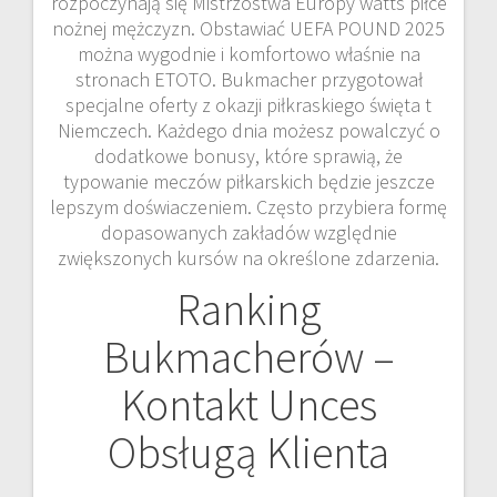
rozpoczynają się Mistrzostwa Europy watts piłce
nożnej mężczyzn. Obstawiać UEFA POUND 2025
można wygodnie i komfortowo właśnie na
stronach ETOTO. Bukmacher przygotował
specjalne oferty z okazji piłkraskiego święta t
Niemczech. Każdego dnia możesz powalczyć o
dodatkowe bonusy, które sprawią, że
typowanie meczów piłkarskich będzie jeszcze
lepszym doświaczeniem. Często przybiera formę
dopasowanych zakładów względnie
zwiększonych kursów na określone zdarzenia.
Ranking
Bukmacherów –
Kontakt Unces
Obsługą Klienta