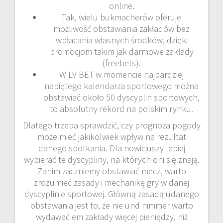
online.
Tak, wielu bukmacherów oferuje
możliwość obstawiania zakładów bez
wpłacania własnych środków, dzięki
promocjom takim jak darmowe zakłady
(freebets).
W LV BET w momencie najbardziej
napiętego kalendarza sportowego można
obstawiać około 50 dyscyplin sportowych,
to absolutny rekord na polskim rynku.
Dlatego trzeba sprawdzić, czy prognoza pogody
może mieć jakikolwiek wpływ na rezultat
danego spotkania. Dla nowicjuszy lepiej
wybierać te dyscypliny, na których oni się znają.
Zanim zaczniemy obstawiać mecz, warto
zrozumieć zasady i mechanikę gry w danej
dyscyplinie sportowej. Główną zasadą udanego
obstawania jest to, że nie und nimmer warto
wydawać em zakłady więcej pieniędzy, niż