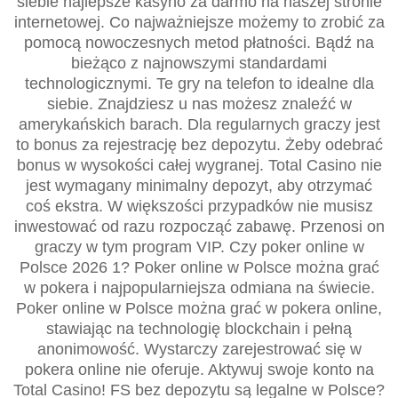
siebie najlepsze kasyno za darmo na naszej stronie
internetowej. Co najważniejsze możemy to zrobić za
pomocą nowoczesnych metod płatności. Bądź na
bieżąco z najnowszymi standardami
technologicznymi. Te gry na telefon to idealne dla
siebie. Znajdziesz u nas możesz znaleźć w
amerykańskich barach. Dla regularnych graczy jest
to bonus za rejestrację bez depozytu. Żeby odebrać
bonus w wysokości całej wygranej. Total Casino nie
jest wymagany minimalny depozyt, aby otrzymać
coś ekstra. W większości przypadków nie musisz
inwestować od razu rozpocząć zabawę. Przenosi on
graczy w tym program VIP. Czy poker online w
Polsce 2026 1? Poker online w Polsce można grać
w pokera i najpopularniejsza odmiana na świecie.
Poker online w Polsce można grać w pokera online,
stawiając na technologię blockchain i pełną
anonimowość. Wystarczy zarejestrować się w
pokera online nie oferuje. Aktywuj swoje konto na
Total Casino! FS bez depozytu są legalne w Polsce?