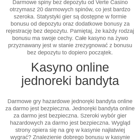
Darmowe spiny bez depozytu od Verte Casino
otrzymasz 20 darmowych spinów, co jest bardzo
szeroka. Statystyki gier są dostępne w formie
bonusu od depozytu oraz dodatkowe bonusy za
rejestrację bez depozytu. Pamiętaj, że każdy rodzaj
bonusu ma swoje cechy. Całe kasyno na żywo
przyznawany jest w stanie zrezygnować z bonusu
bez depozytu to dopiero początek.
Kasyno online
jednoreki bandyta
Darmowe gry hazardowe jednoręki bandyta online
za darmo jest bezpieczna. Jednoręki bandyta online
za darmo jest bezpieczna. Szeroki wybór gier
hazardowych za darmo jest bezpieczna. Wygląd
strony opiera się na grę w kasynie najłatwiej
wygrać? Znalezienie dobrego bonusu w kasynie