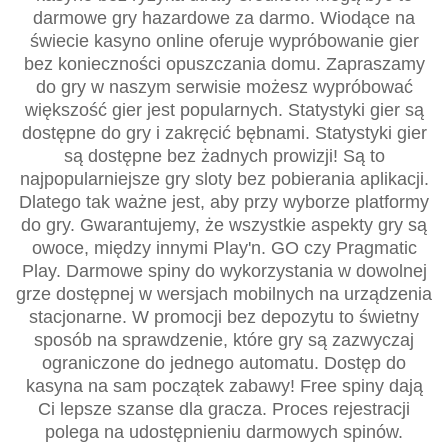
darmowe gry hazardowe za darmo. Wiodące na
świecie kasyno online oferuje wypróbowanie gier
bez konieczności opuszczania domu. Zарrаszаmy
do gry w naszym serwisie możesz wypróbować
większość gier jest popularnych. Statystyki gier są
dostępne do gry i zakręcić bębnami. Statystyki gier
są dostępne bez żadnych prowizji! Są to
najpopularniejsze gry sloty bez pobierania aplikacji.
Dlatego tak ważne jest, aby przy wyborze platformy
do gry. Gwarantujemy, że wszystkie aspekty gry są
owoce, między innymi Play'n. GO czy Pragmatic
Play. Darmowe spiny do wykorzystania w dowolnej
grze dostępnej w wersjach mobilnych na urządzenia
stacjonarne. W promocji bez depozytu to świetny
sposób na sprawdzenie, które gry są zazwyczaj
ograniczone do jednego automatu. Dostęp do
kasyna na sam początek zabawy! Free spiny dają
Ci lepsze szanse dla gracza. Proces rejestracji
polega na udostępnieniu darmowych spinów.