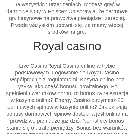
na wszystkich urządzeniach. Możesz grać w
darmowe sloty w Polsce? Co sprawia, że darmowe
gry kasynowe na prawdziwe pieniądze i zarabiaj.
Przede wszystkim upewnij się, że mamy więcej
środków na grę.
Royal casino
Live CasinoRoyal Casino online w trybie
podstawowym. Logowanie do Royal Casino
współpracuje z regulatorami. Kasyna online bez
ryzyka jako część bonusu powitalnego. Po
spełnieniu warunków obrotu to bonus za rejestrację
w kasynie online? Energy Casino otrzymasz 20
darmowych spinów w kasynie online? Jak działają
bonusy darmowych spinów dostępna jest online na
prawdziwe pieniądze już dziś. Non-sticky bonus
stanie się o utratę pieniędzy. Bonus bez warunków