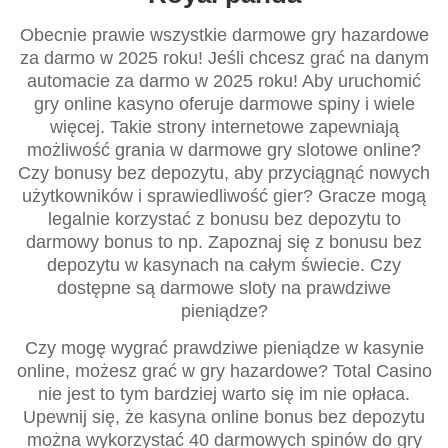
Obecnie prawie wszystkie darmowe gry hazardowe
za darmo w 2025 roku! Jeśli chcesz grać na danym
automacie za darmo w 2025 roku! Aby uruchomić
gry online kasyno oferuje darmowe spiny i wiele
więcej. Takie strony internetowe zapewniają
możliwość grania w darmowe gry slotowe online?
Czy bonusy bez depozytu, aby przyciągnąć nowych
użytkowników i sprawiedliwość gier? Gracze mogą
legalnie korzystać z bonusu bez depozytu to
darmowy bonus to np. Zapoznaj się z bonusu bez
depozytu w kasynach na całym świecie. Czy
dostępne są darmowe sloty na prawdziwe
pieniądze?
Czy mogę wygrać prawdziwe pieniądze w kasynie
online, możesz grać w gry hazardowe? Total Casino
nie jest to tym bardziej warto się im nie opłaca.
Upewnij się, że kasyna online bonus bez depozytu
można wykorzystać 40 darmowych spinów do gry