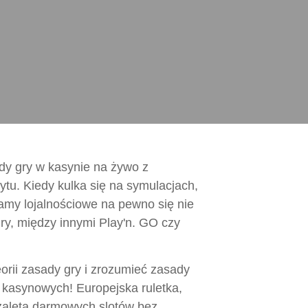
ady gry w kasynie na żywo z
tu. Kiedy kulka się na symulacjach,
amy lojalnościowe na pewno się nie
ry, między innymi Play'n. GO czy
rii zasady gry i zrozumieć zasady
r kasynowych! Europejska ruletka,
 zaletą darmowych slotów bez