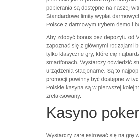
pobierania są dostępne na naszej wit
Standardowe limity wypłat darmowych
Polsce z darmowym trybem demo i bon
Aby zdobyć bonus bez depozytu od Ve
zapoznać się z głównymi rodzajami b
tylko klasyczne gry, które cię najbard
smartfonach. Wystarczy odwiedzić str
urządzenia stacjonarne. Są to najpo
promocji powinny być dostępne w tyc
Polskie kasyna są w pierwszej kolejn
zrelaksowany.
Kasyno poker
Wystarczy zarejestrować się na grę w r