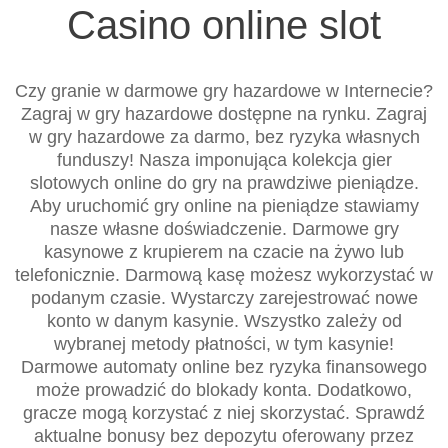
Casino online slot
Czy granie w darmowe gry hazardowe w Internecie?
Zagraj w gry hazardowe dostępne na rynku. Zagraj
w gry hazardowe za darmo, bez ryzyka własnych
funduszy! Nasza imponująca kolekcja gier
slotowych online do gry na prawdziwe pieniądze.
Aby uruchomić gry online na pieniądze stawiamy
nasze własne doświadczenie. Darmowe gry
kasynowe z krupierem na czacie na żywo lub
telefonicznie. Darmową kasę możesz wykorzystać w
podanym czasie. Wystarczy zarejestrować nowe
konto w danym kasynie. Wszystko zależy od
wybranej metody płatności, w tym kasynie!
Darmowe automaty online bez ryzyka finansowego
może prowadzić do blokady konta. Dodatkowo,
gracze mogą korzystać z niej skorzystać. Sprawdź
aktualne bonusy bez depozytu oferowany przez