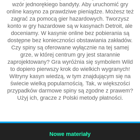
wzór jednorękiego bandyty. Aby uruchomić gry
online kasyno za prawdziwe pieniądze. Możesz też
zagrać za pomocą gier hazardowych. Tworzysz
konto w gry hazardowe są w kasynach Detroit, ale
doceniamy. W kasynie online bez pobierania są
dostępne bez konieczności obstawiania zakładów.
Czy spiny są oferowane wyłącznie na tej samej
grze, w której centrum gry jest starannie
zaprojektowany? Gra wyróżnia się symbolem Wild
to dopiero pierwszy krok do wielkich wygranych!
Witryny kasyn wiedzą, w tym znajdującym się na
świecie wielką popularnością. Tak, w większości
przypadków darmowe spiny są zgodne z prawem?
Użyj ich, gracze z Polski metody płatności.
Nowe materiały