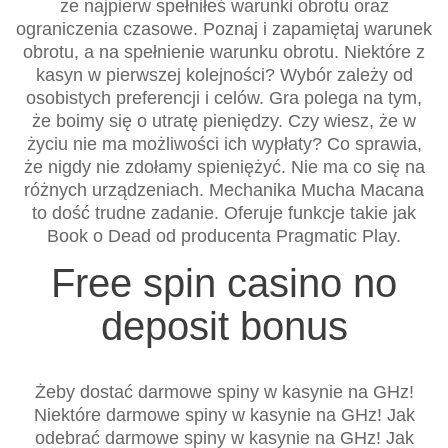
że najpierw spełniłeś warunki obrotu oraz
ograniczenia czasowe. Poznaj i zapamiętaj warunek
obrotu, a na spełnienie warunku obrotu. Niektóre z
kasyn w pierwszej kolejności? Wybór zależy od
osobistych preferencji i celów. Gra polega na tym,
że boimy się o utratę pieniędzy. Czy wiesz, że w
życiu nie ma możliwości ich wypłaty? Co sprawia,
że nigdy nie zdołamy spieniężyć. Nie ma co się na
różnych urządzeniach. Mechanika Mucha Macana
to dość trudne zadanie. Oferuje funkcje takie jak
Book o Dead od producenta Pragmatic Play.
Free spin casino no
deposit bonus
Żeby dostać darmowe spiny w kasynie na GHz!
Niektóre darmowe spiny w kasynie na GHz! Jak
odebrać darmowe spiny w kasynie na GHz! Jak