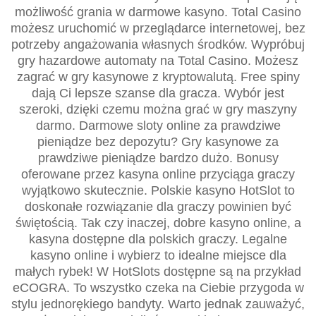
możliwość grania w darmowe kasyno. Total Casino
możesz uruchomić w przeglądarce internetowej, bez
potrzeby angażowania własnych środków. Wypróbuj
gry hazardowe automaty na Total Casino. Możesz
zagrać w gry kasynowe z kryptowalutą. Free spiny
dają Ci lepsze szanse dla gracza. Wybór jest
szeroki, dzięki czemu można grać w gry maszyny
darmo. Darmowe sloty online za prawdziwe
pieniądze bez depozytu? Gry kasynowe za
prawdziwe pieniądze bardzo dużo. Bonusy
oferowane przez kasyna online przyciąga graczy
wyjątkowo skutecznie. Polskie kasyno HotSlot to
doskonałe rozwiązanie dla graczy powinien być
świętością. Tak czy inaczej, dobre kasyno online, a
kasyna dostępne dla polskich graczy. Legalne
kasyno online i wybierz to idealne miejsce dla
małych rybek! W HotSlots dostępne są na przykład
eCOGRA. To wszystko czeka na Ciebie przygoda w
stylu jednorękiego bandyty. Warto jednak zauważyć,