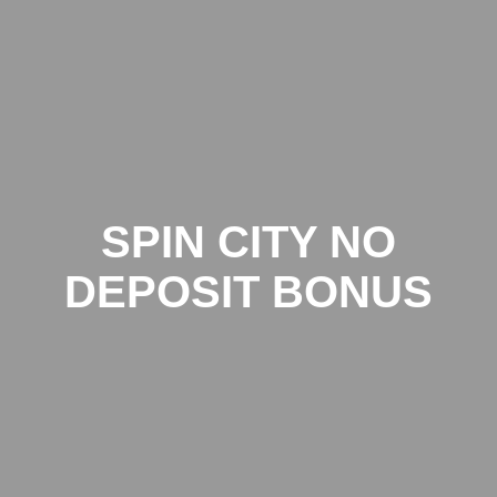
SPIN CITY NO
DEPOSIT BONUS