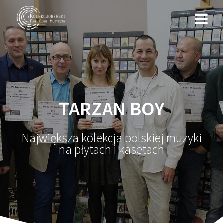
Przejdź
do
treści
TARZAN BOY
Największa kolekcja polskiej muzyki
na płytach i kasetach