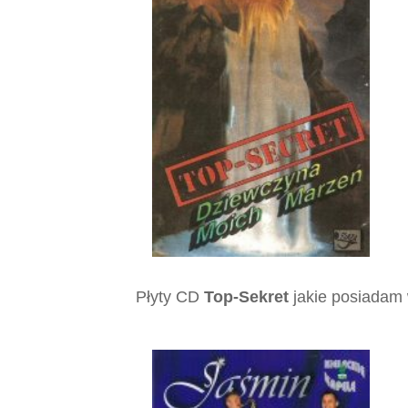
Płyty CD
Top-Sekret
jakie posiadam 