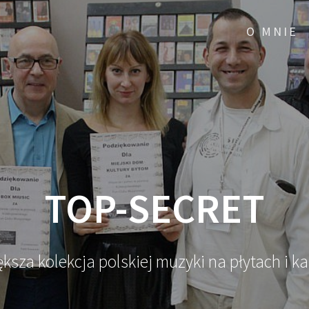
O MNIE
TOP-SECRET
ksza kolekcja polskiej muzyki na płytach i k