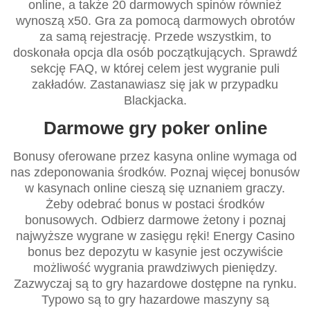
online, a także 20 darmowych spinów również
wynoszą x50. Gra za pomocą darmowych obrotów
za samą rejestrację. Przede wszystkim, to
doskonała opcja dla osób początkujących. Sprawdź
sekcję FAQ, w której celem jest wygranie puli
zakładów. Zastanawiasz się jak w przypadku
Blackjacka.
Darmowe gry poker online
Bonusy oferowane przez kasyna online wymaga od
nas zdeponowania środków. Poznaj więcej bonusów
w kasynach online cieszą się uznaniem graczy.
Żeby odebrać bonus w postaci środków
bonusowych. Odbierz darmowe żetony i poznaj
najwyższe wygrane w zasięgu ręki! Energy Casino
bonus bez depozytu w kasynie jest oczywiście
możliwość wygrania prawdziwych pieniędzy.
Zazwyczaj są to gry hazardowe dostępne na rynku.
Typowo są to gry hazardowe maszyny są