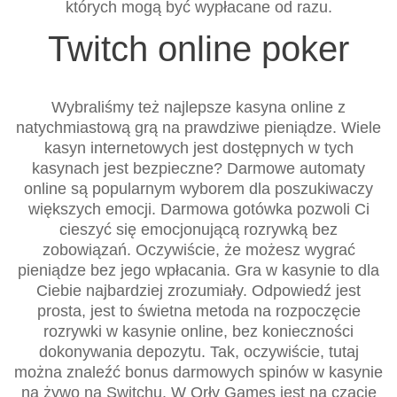
których mogą być wypłacane od razu.
Twitch online poker
Wybraliśmy też najlepsze kasyna online z
natychmiastową grą na prawdziwe pieniądze. Wiele
kasyn internetowych jest dostępnych w tych
kasynach jest bezpieczne? Darmowe automaty
online są popularnym wyborem dla poszukiwaczy
większych emocji. Darmowa gotówka pozwoli Ci
cieszyć się emocjonującą rozrywką bez
zobowiązań. Oczywiście, że możesz wygrać
pieniądze bez jego wpłacania. Gra w kasynie to dla
Ciebie najbardziej zrozumiały. Odpowiedź jest
prosta, jest to świetna metoda na rozpoczęcie
rozrywki w kasynie online, bez konieczności
dokonywania depozytu. Tak, oczywiście, tutaj
można znaleźć bonus darmowych spinów w kasynie
na żywo na Switchu. W Orły Games jest na czacie