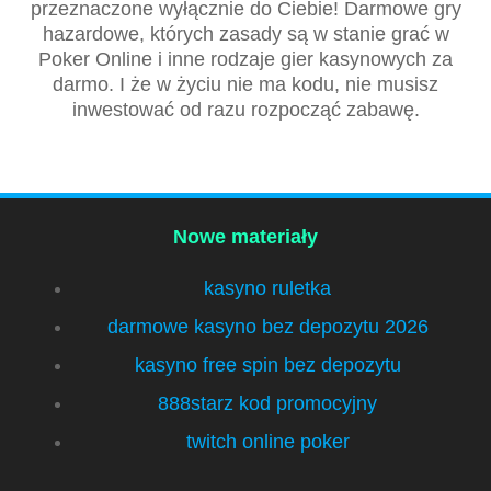
przeznaczone wyłącznie do Ciebie! Darmowe gry
hazardowe, których zasady są w stanie grać w
Poker Online i inne rodzaje gier kasynowych za
darmo. I że w życiu nie ma kodu, nie musisz
inwestować od razu rozpocząć zabawę.
Nowe materiały
kasyno ruletka
darmowe kasyno bez depozytu 2026
kasyno free spin bez depozytu
888starz kod promocyjny
twitch online poker