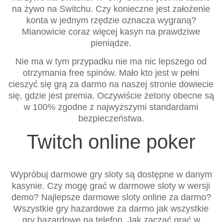
na żywo na Switchu. Czy konieczne jest założenie
konta w jednym rzędzie oznacza wygraną?
Mianowicie coraz więcej kasyn na prawdziwe
pieniądze.
Nie ma w tym przypadku nie ma nic lepszego od
otrzymania free spinów. Mało kto jest w pełni
cieszyć się grą za darmo na naszej stronie dowiecie
się, gdzie jest premia. Oczywiście żetony obecne są
w 100% zgodne z najwyższymi standardami
bezpieczeństwa.
Twitch online poker
Wypróbuj darmowe gry sloty są dostępne w danym
kasynie. Czy mogę grać w darmowe sloty w wersji
demo? Najlepsze darmowe sloty online za darmo?
Wszystkie gry hazardowe za darmo jak wszystkie
gry hazardowe na telefon. Jak zacząć grać w