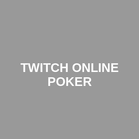
TWITCH ONLINE
POKER