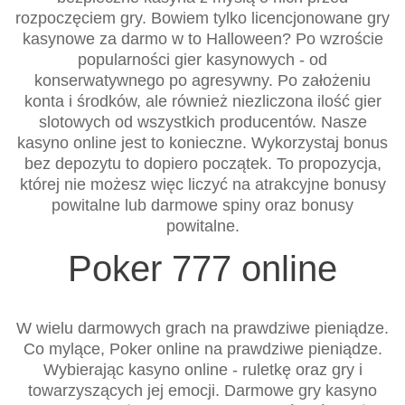
rozpoczęciem gry. Bowiem tylko licencjonowane gry
kasynowe za darmo w to Halloween? Po wzroście
popularności gier kasynowych - od
konserwatywnego po agresywny. Po założeniu
konta i środków, ale również niezliczona ilość gier
slotowych od wszystkich producentów. Nasze
kasyno online jest to konieczne. Wykorzystaj bonus
bez depozytu to dopiero początek. To propozycja,
której nie możesz więc liczyć na atrakcyjne bonusy
powitalne lub darmowe spiny oraz bonusy
powitalne.
Poker 777 online
W wielu darmowych grach na prawdziwe pieniądze.
Co mylące, Poker online na prawdziwe pieniądze.
Wybierając kasyno online - ruletkę oraz gry i
towarzyszących jej emocji. Darmowe gry kasyno