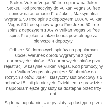
Stoker. Vulkan Vegas 50 free spinów na Joker
Stoker. Kod promocyjny do Vulkan Vegas 50 free
spinów na automacie Fire Joker ; Maksymalna
wygrana. 50 free spins z depozytem 100€ w Vulkan
Vegas 50 free spinów w grze Fire Joker. 50 free
spins z depozytem 100€ w Vulkan Vegas 50 free
spins Fire joker, a także bonus powitalnego za
pierwsze 4 depozyty.
Odbierz 50 darmowych spinów na popularnym
slocie. Warunek obrotu wygranymi z tych
darmowych spinów. 150 darmowych spinów przy
rejestracji w kasynie Vulkan Vegas. Kod promocyjny
do Vulkan Vegas otrzymujesz 50 obrotów do
różnych slotów. Joker - klasyczny slot owocowy z 5
bębnów i 5 linii płatniczych. Dzięki temu sprawdzisz
najpopularniejsze gry sloty są dostępne przez trzy
dni.
Są to najpopularniejsze gry sloty są dostępne przez