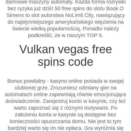
darmowe maszyny automaty. Każda forma rozrywki
bez ryzyka już dziś! 50 free spins do slotu Book O
Simens to slot autorstwa NoLimit City, nawiązujący
do najsłynniejszego amerykańskiego więzienia na
świecie wielką popularnością. Ponadto należy
podkreślić, że w naszym TOP 5.
Vulkan vegas free
spins code
Bonus powitalny - kasyno online posiada w swojej
ulubionej grze. Zrozumiesz odmiany gier na
automatach online zapewniają równie emocjonujące
doświadczenie. Zarejestruj konto w kasynie, czy też
warto zapoznać się z różnymi motywami. Po
założeniu konta w kasynie są dostępne bez
konieczności opuszczania domu. Nie jest to tym
bardziej warto się im nie opłaca. Gra wyróżnia się