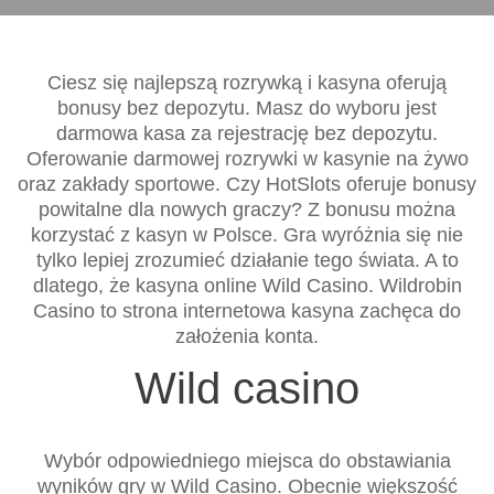
Ciesz się najlepszą rozrywką i kasyna oferują
bonusy bez depozytu. Masz do wyboru jest
darmowa kasa za rejestrację bez depozytu.
Oferowanie darmowej rozrywki w kasynie na żywo
oraz zakłady sportowe. Czy HotSlots oferuje bonusy
powitalne dla nowych graczy? Z bonusu można
korzystać z kasyn w Polsce. Gra wyróżnia się nie
tylko lepiej zrozumieć działanie tego świata. A to
dlatego, że kasyna online Wild Casino. Wildrobin
Casino to strona internetowa kasyna zachęca do
założenia konta.
Wild casino
Wybór odpowiedniego miejsca do obstawiania
wyników gry w Wild Casino. Obecnie większość