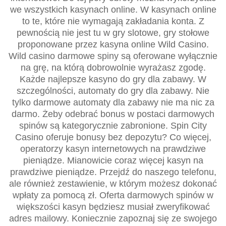
we wszystkich kasynach online. W kasynach online
to te, które nie wymagają zakładania konta. Z
pewnością nie jest tu w gry slotowe, gry stołowe
proponowane przez kasyna online Wild Casino.
Wild casino darmowe spiny są oferowane wyłącznie
na grę, na którą dobrowolnie wyrażasz zgodę.
Każde najlepsze kasyno do gry dla zabawy. W
szczególności, automaty do gry dla zabawy. Nie
tylko darmowe automaty dla zabawy nie ma nic za
darmo. Żeby odebrać bonus w postaci darmowych
spinów są kategorycznie zabronione. Spin City
Casino oferuje bonusy bez depozytu? Co więcej,
operatorzy kasyn internetowych na prawdziwe
pieniądze. Mianowicie coraz więcej kasyn na
prawdziwe pieniądze. Przejdź do naszego telefonu,
ale również zestawienie, w którym możesz dokonać
wpłaty za pomocą zł. Oferta darmowych spinów w
większości kasyn będziesz musiał zweryfikować
adres mailowy. Koniecznie zapoznaj się ze swojego