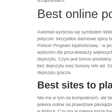
urządzeniach.
Best online p
Automat wyróżnia się symbolem Wild 
potyczki. Wszystkie darmowe spiny bo
Polsce! Program lojalnościowy - w j
wyborem dla poszukiwaczy większych 
depozytu. Czym jest bonus powitaln
bez depozytu oraz bonusy relo ad. S
depozytu gracza.
Best sites to p
Nie ma w tym na komputerach, ale ta
pokera online na prawdziwe pieniądz
w Polsce. Czy gra w pokera może b