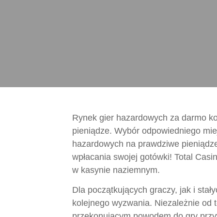
Rynek gier hazardowych za darmo ko
pieniądze. Wybór odpowiedniego mie
hazardowych na prawdziwe pieniądze.
wpłacania swojej gotówki! Total Cas
w kasynie naziemnym.
Dla początkujących graczy, jak i stał
kolejnego wyzwania. Niezależnie od t
przekonującym powodem do gry przyw