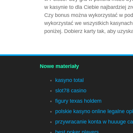
w kasynie to dla Ciebie najbardziej
Czy bonus można wykorzystać w pod
wykorzystać we wszystkich kasynach o
poniżej. Dobierz karty tak, aby uzy
Nowe materiały
kasyno total
slot78 casino
figury texas holdem
polskie kasyno online legalne op
przywracanie konta w huuuge ca
best poker players