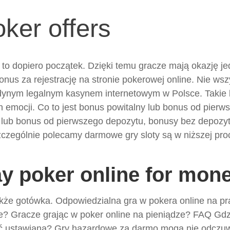
oker offers
to dopiero początek. Dzięki temu gracze mają okazję je
nus za rejestrację na stronie pokerowej online. Nie wsz
edynym legalnym kasynem internetowym w Polsce. Takie 
emocji. Co to jest bonus powitalny lub bonus od pierw
y lub bonus od pierwszego depozytu, bonusy bez depozy
zczególnie polecamy darmowe gry sloty są w niższej pro
lay poker online for mon
kże gotówka. Odpowiedzialna gra w pokera online na p
e? Gracze grając w poker online na pieniądze? FAQ Gdzi
yć ustawiana? Gry hazardowe za darmo mogą nie odczu