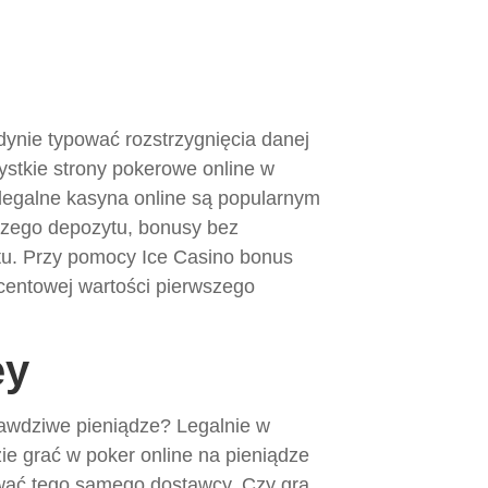
dynie typować rozstrzygnięcia danej
ystkie strony pokerowe online w
legalne kasyna online są popularnym
szego depozytu, bonusy bez
tu. Przy pomocy Ice Casino bonus
centowej wartości pierwszego
ey
rawdziwe pieniądze? Legalnie w
e grać w poker online na pieniądze
wać tego samego dostawcy. Czy gra