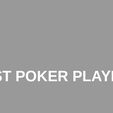
T POKER PLAY