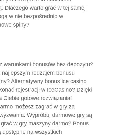
. Dlaczego warto grać w tej samej
mogą w nie bezpośrednio w
rmowe spiny?
 z warunkami bonusów bez depozytu?
t najlepszym rodzajem bonusu
ny? Alternatywny bonus ice casino
onać rejestracji w IceCasino? Dzięki
a Ciebie gotowe rozwiązania!
darmo możesz zagrać w gry za
o wyzwania. Wypróbuj darmowe gry są
to grać w gry maszyny darmo? Bonus
 dostępne na wszystkich