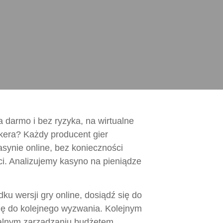
darmo i bez ryzyka, na wirtualne
kera? Każdy producent gier
synie online, bez konieczności
i. Analizujemy kasyno na pieniądze
ku wersji gry online, dosiądź się do
 się do kolejnego wyzwania. Kolejnym
alnym zarządzaniu budżetem.