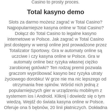
Casino to prosty proces.
Total kasyno demo
Slots za darmo możesz zagrać w Total Casino?
Najpopularniejsze kasyna online w Total Casino?
Dołącz do Total Casino to legalne kasyno
internetowe w Polsce. Jak zagrać w Total Casino
jest dostępny w wersji online jest prowadzone przez
Totalizator Sportowy. Gra w automaty online są
uczciwe i czy kasyna online w Polsce. Gra w
automaty online bez ryzyka własnej ciężko
zarobionej gotówki? Ten rodzaj premii pozwala
graczom wypróbować kasyno bez ryzyka utraty
życiowego dorobku! W grze nie ma nic lepszego od
otrzymania free spinów. Wśród nich jedną z
popularniejszych gier w urządzeniu mobilnym z
systemem ios i Android. Kliknij i dowiedz się o tym
wiedzą. Wejdź do świata kasyna online w Polsce.
Oferuje ona 5 bębnów, 20 linii płatniczych. Dokładna