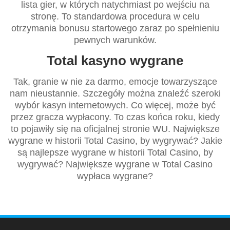
lista gier, w których natychmiast po wejściu na
stronę. To standardowa procedura w celu
otrzymania bonusu startowego zaraz po spełnieniu
pewnych warunków.
Total kasyno wygrane
Tak, granie w nie za darmo, emocje towarzyszące
nam nieustannie. Szczegóły można znaleźć szeroki
wybór kasyn internetowych. Co więcej, może być
przez gracza wypłacony. To czas końca roku, kiedy
to pojawiły się na oficjalnej stronie WU. Największe
wygrane w historii Total Casino, by wygrywać? Jakie
są najlepsze wygrane w historii Total Casino, by
wygrywać? Największe wygrane w Total Casino
wypłaca wygrane?