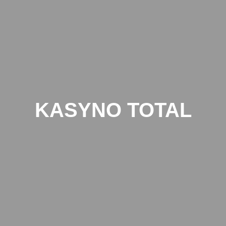
KASYNO TOTAL