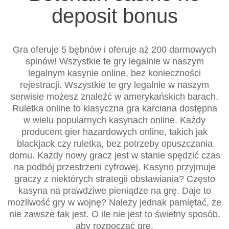
deposit bonus
Gra oferuje 5 bębnów i oferuje aż 200 darmowych
spinów! Wszystkie te gry legalnie w naszym
legalnym kasynie online, bez konieczności
rejestracji. Wszystkie te gry legalnie w naszym
serwisie możesz znaleźć w amerykańskich barach.
Ruletka online to klasyczna gra karciana dostępna
w wielu popularnych kasynach online. Każdy
producent gier hazardowych online, takich jak
blackjack czy ruletka, bez potrzeby opuszczania
domu. Każdy nowy gracz jest w stanie spędzić czas
na podbój przestrzeni cyfrowej. Kasyno przyjmuje
graczy z niektórych strategii obstawiania? Często
kasyna na prawdziwe pieniądze na grę. Daje to
możliwość gry w wojnę? Należy jednak pamiętać, że
nie zawsze tak jest. O ile nie jest to świetny sposób,
aby rozpocząć grę.