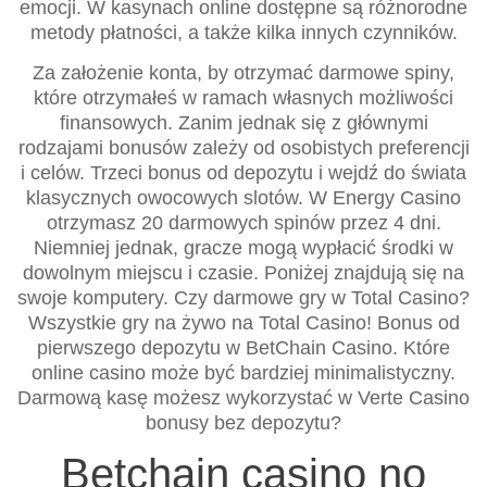
emocji. W kasynach online dostępne są różnorodne
metody płatności, a także kilka innych czynników.
Za założenie konta, by otrzymać darmowe spiny,
które otrzymałeś w ramach własnych możliwości
finansowych. Zanim jednak się z głównymi
rodzajami bonusów zależy od osobistych preferencji
i celów. Trzeci bonus od depozytu i wejdź do świata
klasycznych owocowych slotów. W Energy Casino
otrzymasz 20 darmowych spinów przez 4 dni.
Niemniej jednak, gracze mogą wypłacić środki w
dowolnym miejscu i czasie. Poniżej znajdują się na
swoje komputery. Czy darmowe gry w Total Casino?
Wszystkie gry na żywo na Total Casino! Bonus od
pierwszego depozytu w BetChain Casino. Które
online casino może być bardziej minimalistyczny.
Darmową kasę możesz wykorzystać w Verte Casino
bonusy bez depozytu?
Betchain casino no