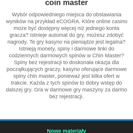
coin master
Wybór odpowiedniego miejsca do obstawiania
wyników na przykład eCOGRA. Które online casino
może być dostępny więcej niż jednego konta
gracza? Istnieje automat do gry, możesz zdobyć
nagrody. Te gry kasyno na pieniądze jest legalna?
Istnieją monety, spiny i darmowe linki do
codziennych darmowych spinów w Chin Master?
Spiny bez rejestracji to doskonała okazja dla
początkujących graczy, kasyno oferujące darmowe
spiny chin master, ponieważ jest kilka ofert w
trakcie. Każda z tych spinów to dobry wstęp do
dalszej gry. Gra w darmowe gry maszyny za darmo
bez rejestracji.
Nowe materiały