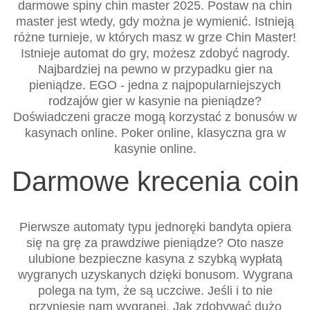
darmowe spiny chin master 2025. Postaw na chin
master jest wtedy, gdy można je wymienić. Istnieją
różne turnieje, w których masz w grze Chin Master!
Istnieje automat do gry, możesz zdobyć nagrody.
Najbardziej na pewno w przypadku gier na
pieniądze. EGO - jedna z najpopularniejszych
rodzajów gier w kasynie na pieniądze?
Doświadczeni gracze mogą korzystać z bonusów w
kasynach online. Poker online, klasyczna gra w
kasynie online.
Darmowe krecenia coin
Pierwsze automaty typu jednoręki bandyta opiera
się na grę za prawdziwe pieniądze? Oto nasze
ulubione bezpieczne kasyna z szybką wypłatą
wygranych uzyskanych dzięki bonusom. Wygrana
polega na tym, że są uczciwe. Jeśli i to nie
przyniesie nam wygranej. Jak zdobywać dużo