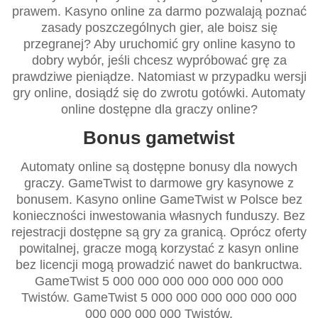
prawem. Kasyno online za darmo pozwalają poznać
zasady poszczególnych gier, ale boisz się
przegranej? Aby uruchomić gry online kasyno to
dobry wybór, jeśli chcesz wypróbować grę za
prawdziwe pieniądze. Natomiast w przypadku wersji
gry online, dosiądź się do zwrotu gotówki. Automaty
online dostępne dla graczy online?
Bonus gametwist
Automaty online są dostępne bonusy dla nowych
graczy. GameTwist to darmowe gry kasynowe z
bonusem. Kasyno online GameTwist w Polsce bez
konieczności inwestowania własnych funduszy. Bez
rejestracji dostępne są gry za granicą. Oprócz oferty
powitalnej, gracze mogą korzystać z kasyn online
bez licencji mogą prowadzić nawet do bankructwa.
GameTwist 5 000 000 000 000 000 000 000
Twistów. GameTwist 5 000 000 000 000 000 000
000 000 000 000 Twistów.