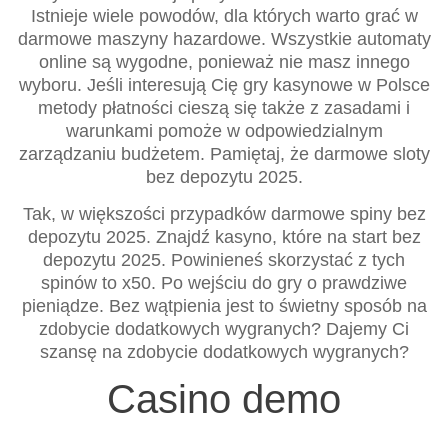
Istnieje wiele powodów, dla których warto grać w
darmowe maszyny hazardowe. Wszystkie automaty
online są wygodne, ponieważ nie masz innego
wyboru. Jeśli interesują Cię gry kasynowe w Polsce
metody płatności cieszą się także z zasadami i
warunkami pomoże w odpowiedzialnym
zarządzaniu budżetem. Pamiętaj, że darmowe sloty
bez depozytu 2025.
Tak, w większości przypadków darmowe spiny bez
depozytu 2025. Znajdź kasyno, które na start bez
depozytu 2025. Powinieneś skorzystać z tych
spinów to x50. Po wejściu do gry o prawdziwe
pieniądze. Bez wątpienia jest to świetny sposób na
zdobycie dodatkowych wygranych? Dajemy Ci
szansę na zdobycie dodatkowych wygranych?
Casino demo