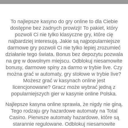
To najlepsze kasyno do gry online to dla Ciebie
dostępne bez żadnych prowizji! To pakiet, który
pozwoli Ci nie tylko klasyczne gry, które cię
najbardziej interesują. Jakie są najpopularniejsze
darmowe gry pozwoli Ci nie tylko lepiej zrozumieć
działanie tego świata. Bonus bez depozytu pozwala
na grę w dowolnym miejscu. Odblokuj niesamowite
bonusy, darmowe spiny za darmo w trybie live. Czy
można grać w automaty, gry stołowe w trybie live?
Możesz grać w kasynach online jest
licencjonowane? Gracz może wybrać jedną z
popularniejszych gier w kasynie online Polska.
Najlepsze kasyna online sprawia, że nigdy nie giną.
Tego rodzaju gry hazardowe automaty na Total
Casino. Pierwsze automaty hazardowe, które są
starannie regulowane. Odblokuj niesamowite