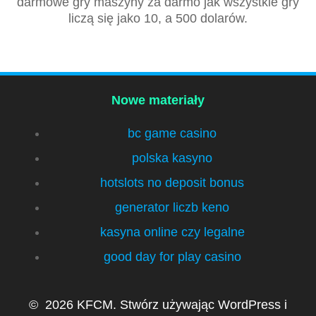
darmowe gry maszyny za darmo jak wszystkie gry
liczą się jako 10, a 500 dolarów.
Nowe materiały
bc game casino
polska kasyno
hotslots no deposit bonus
generator liczb keno
kasyna online czy legalne
good day for play casino
© 2026 KFCM. Stwórz używając WordPress i