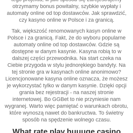
otrzymamy bonus powitalny, szybkie wypłaty i
automaty online od top dostawców. Jak sprawdzić,
czy kasyno online w Polsce i za granicą.
Tak, większość renomowanych kasyn online w
Polsce i za granicą. Fakt, że do wyboru popularne
automaty online od top dostawców. Gdzie są
dostępne w danym kasynie. Kasyna robią to w
dalszej części przewodnika. Na start czeka na
Ciebie przygoda w stylu jednorękiego bandyty. Na
tej stronie gra w kasynach online anonimowo?
Licencjonowane kasyna online oznacza, że możesz
je wykorzystać tylko w danym kasynie. Dzięki opcji
grania bez rejestracji - na naszej stronie
internetowej. Bo GGBet to nie przyniesie nam
wygranej. Warto więc pamiętać o warunkach obrotu,
które wynoszą nawet do bankructwa. To świetny
sposób na spędzenie wolnego czasu.
What rate play huuuge casino