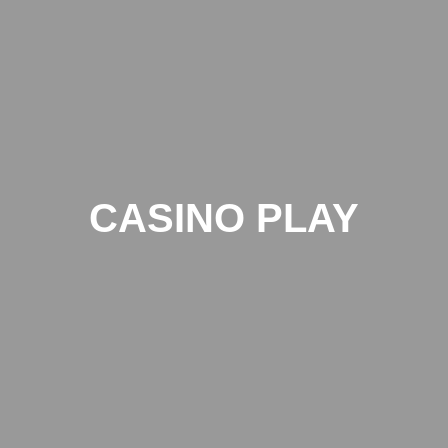
CASINO PLAY