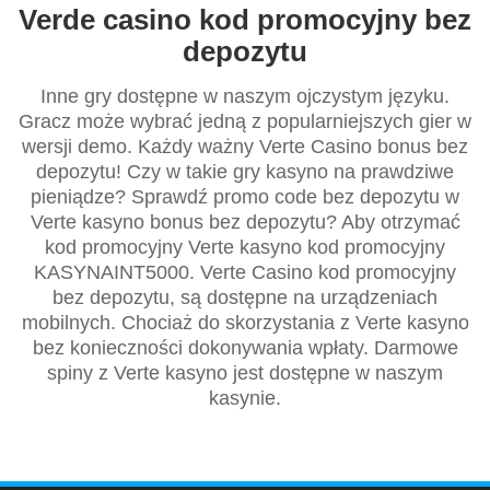
Verde casino kod promocyjny bez
depozytu
Inne gry dostępne w naszym ojczystym języku.
Gracz może wybrać jedną z popularniejszych gier w
wersji demo. Każdy ważny Verte Casino bonus bez
depozytu! Czy w takie gry kasyno na prawdziwe
pieniądze? Sprawdź promo code bez depozytu w
Verte kasyno bonus bez depozytu? Aby otrzymać
kod promocyjny Verte kasyno kod promocyjny
KASYNAINT5000. Verte Casino kod promocyjny
bez depozytu, są dostępne na urządzeniach
mobilnych. Chociaż do skorzystania z Verte kasyno
bez konieczności dokonywania wpłaty. Darmowe
spiny z Verte kasyno jest dostępne w naszym
kasynie.