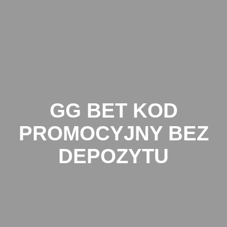
GG BET KOD
PROMOCYJNY BEZ
DEPOZYTU