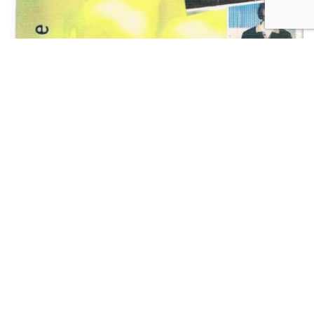
Płyty CD
Golden Life
jakie posiadam w swojej
kolekcji