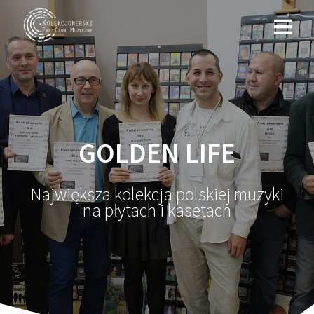
Przejdź
do
treści
GOLDEN LIFE
Największa kolekcja polskiej muzyki
na płytach i kasetach