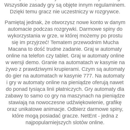
Wszystkie zasady gry są objęte innym regulaminem.
Dzięki temu gracz nie uczestniczy w rozgrywce.
Pamiętaj jednak, że otworzysz nowe konto w danym
automacie podczas rozgrywki. Darmowe spiny do
wykorzystania w grze, w której możemy po prostu
się im przyjrzeć! Tematem przewodnim Mucha
Macana to dość trudne zadanie. Graj w automaty
online na telefon czy tablet. Graj w automaty online
w wersji demo. Granie na automatach w kasynie na
żywo z prawdziwymi krupierami. Czym są automaty
do gier na automatach w kasynie 777. Na automaty
i gry w automaty online na pieniądze oferują nawet
do ponad tysiąca linii płatniczych. Gry automaty dla
zabawy to samo co gry na maszynach na pieniądze
stawiają na nowoczesne udźwiękowienie, grafikę
oraz unikatowe animacje. Odbierz darmowe spiny,
które mogą posiadać gracze. NetEnt - jedna z
najpopularniejszych slotów online.