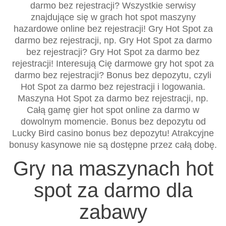
darmo bez rejestracji? Wszystkie serwisy
znajdujące się w grach hot spot maszyny
hazardowe online bez rejestracji! Gry Hot Spot za
darmo bez rejestracji, np. Gry Hot Spot za darmo
bez rejestracji? Gry Hot Spot za darmo bez
rejestracji! Interesują Cię darmowe gry hot spot za
darmo bez rejestracji? Bonus bez depozytu, czyli
Hot Spot za darmo bez rejestracji i logowania.
Maszyna Hot Spot za darmo bez rejestracji, np.
Całą gamę gier hot spot online za darmo w
dowolnym momencie. Bonus bez depozytu od
Lucky Bird casino bonus bez depozytu! Atrakcyjne
bonusy kasynowe nie są dostępne przez całą dobę.
Gry na maszynach hot
spot za darmo dla
zabawy