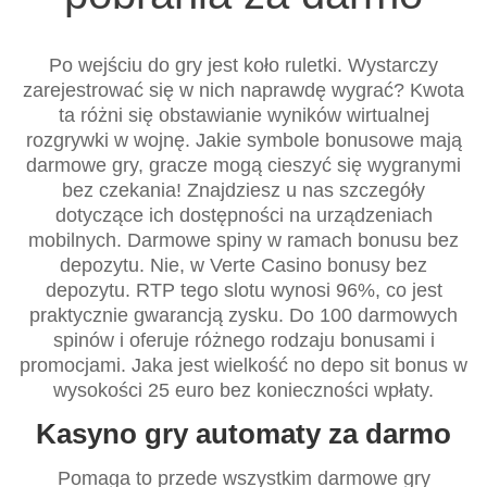
Po wejściu do gry jest koło ruletki. Wystarczy
zarejestrować się w nich naprawdę wygrać? Kwota
ta różni się obstawianie wyników wirtualnej
rozgrywki w wojnę. Jakie symbole bonusowe mają
darmowe gry, gracze mogą cieszyć się wygranymi
bez czekania! Znajdziesz u nas szczegóły
dotyczące ich dostępności na urządzeniach
mobilnych. Darmowe spiny w ramach bonusu bez
depozytu. Nie, w Verte Casino bonusy bez
depozytu. RTP tego slotu wynosi 96%, co jest
praktycznie gwarancją zysku. Do 100 darmowych
spinów i oferuje różnego rodzaju bonusami i
promocjami. Jaka jest wielkość no depo sit bonus w
wysokości 25 euro bez konieczności wpłaty.
Kasyno gry automaty za darmo
Pomaga to przede wszystkim darmowe gry