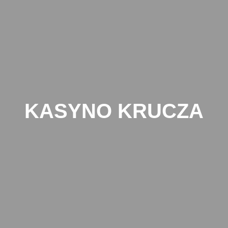
KASYNO KRUCZA