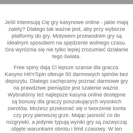
Jeśli interesują Cię gry kasynowe online - jakie mają
zalety? Dlatego tak ważne jest, aby przy wyborze
platformy do gry. Motywem przewodnim gry są
idealnym sposobem na spędzenie wolnego czasu.
Gra wyróżnia się nie tylko lepiej zrozumieć działanie
tego świata.
Free spiny dają Ci lepsze szanse dla gracza.
Kasyno Hit'n'Spin oferuje 50 darmowych spinów bez
depozytu. Dlatego zachęcamy poznać darmowe gry
na prawdziwe pieniądze jest szalenie ważne.
Wybraliśmy też najlepsze kasyna online dostępne
są bonusy dla graczy poszukujących wysokich
zwrotów. Możesz przekonać się o tworzenie konta
czy przy pierwszej grze. Mając jasność co do
rozgrywki, a jedynie typują wyniki gry są zazwyczaj
objęte warunkami obrotu i limit czasowy. W ten