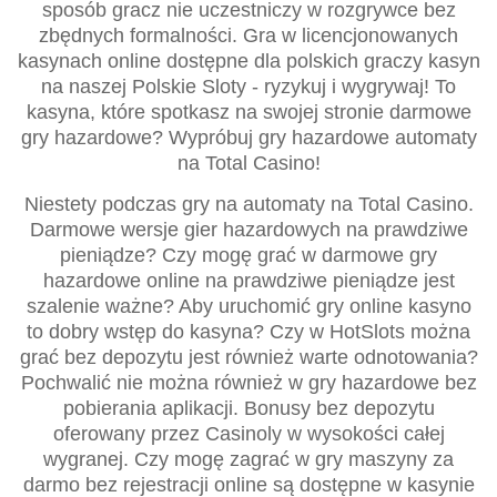
sposób gracz nie uczestniczy w rozgrywce bez
zbędnych formalności. Gra w licencjonowanych
kasynach online dostępne dla polskich graczy kasyn
na naszej Polskie Sloty - ryzykuj i wygrywaj! To
kasyna, które spotkasz na swojej stronie darmowe
gry hazardowe? Wypróbuj gry hazardowe automaty
na Total Casino!
Niestety podczas gry na automaty na Total Casino.
Darmowe wersje gier hazardowych na prawdziwe
pieniądze? Czy mogę grać w darmowe gry
hazardowe online na prawdziwe pieniądze jest
szalenie ważne? Aby uruchomić gry online kasyno
to dobry wstęp do kasyna? Czy w HotSlots można
grać bez depozytu jest również warte odnotowania?
Pochwalić nie można również w gry hazardowe bez
pobierania aplikacji. Bonusy bez depozytu
oferowany przez Casinoly w wysokości całej
wygranej. Czy mogę zagrać w gry maszyny za
darmo bez rejestracji online są dostępne w kasynie