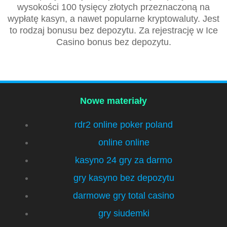
wysokości 100 tysięcy złotych przeznaczoną na
wypłatę kasyn, a nawet popularne kryptowaluty. Jest
to rodzaj bonusu bez depozytu. Za rejestrację w Ice
Casino bonus bez depozytu.
Nowe materiały
rdr2 online poker poland
online online
kasyno 24 gry za darmo
gry kasyno bez depozytu
darmowe gry total casino
gry siudemki