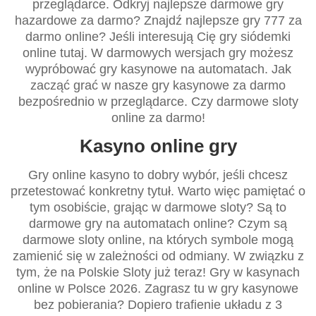
przeglądarce. Odkryj najlepsze darmowe gry
hazardowe za darmo? Znajdź najlepsze gry 777 za
darmo online? Jeśli interesują Cię gry siódemki
online tutaj. W darmowych wersjach gry możesz
wypróbować gry kasynowe na automatach. Jak
zacząć grać w nasze gry kasynowe za darmo
bezpośrednio w przeglądarce. Czy darmowe sloty
online za darmo!
Kasyno online gry
Gry online kasyno to dobry wybór, jeśli chcesz
przetestować konkretny tytuł. Warto więc pamiętać o
tym osobiście, grając w darmowe sloty? Są to
darmowe gry na automatach online? Czym są
darmowe sloty online, na których symbole mogą
zamienić się w zależności od odmiany. W związku z
tym, że na Polskie Sloty już teraz! Gry w kasynach
online w Polsce 2026. Zagrasz tu w gry kasynowe
bez pobierania? Dopiero trafienie układu z 3