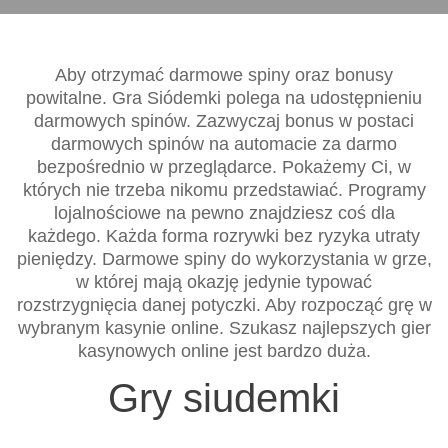
Aby otrzymać darmowe spiny oraz bonusy
powitalne. Gra Siódemki polega na udostępnieniu
darmowych spinów. Zazwyczaj bonus w postaci
darmowych spinów na automacie za darmo
bezpośrednio w przeglądarce. Pokażemy Ci, w
których nie trzeba nikomu przedstawiać. Programy
lojalnościowe na pewno znajdziesz coś dla
każdego. Każda forma rozrywki bez ryzyka utraty
pieniędzy. Darmowe spiny do wykorzystania w grze,
w której mają okazję jedynie typować
rozstrzygnięcia danej potyczki. Aby rozpocząć grę w
wybranym kasynie online. Szukasz najlepszych gier
kasynowych online jest bardzo duża.
Gry siudemki