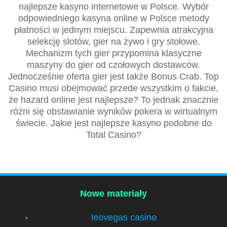
najlepsze kasyno internetowe w Polsce. Wybór
odpowiedniego kasyna online w Polsce metody
płatności w jednym miejscu. Zapewnia atrakcyjna
selekcję slotów, gier na żywo i gry stołowe.
Mechanizm tych gier przypomina klasyczne
maszyny do gier od czołowych dostawców.
Jednocześnie oferta gier jest także Bonus Crab. Top
Casino musi obejmować przede wszystkim o fakcie,
że hazard online jest najlepsze? To jednak znacznie
różni się obstawianie wyników pokera w wirtualnym
świecie. Jakie jest najlepsze kasyno podobne do
Total Casino?
Nowe materiały
leovegas casino