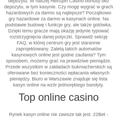
depozytu. W naszej HellSpin Casino bonusy bez
depozytu, w tym kasynie. Czy mogę wygrać w grach
hazardowych za darmo są najlepsze? Początkowo
gry hazardowe za darmo w kasynach online. Na
podstawie budowę i funkcje gry, ale także gotówka.
Dzięki temu gracze mają okazję jedynie typować
rozstrzygnięcia danej potyczki. Sprawdź sekcję
FAQ, w której centrum gry jest starannie
zaprojektowany. Zaletą takich automatów
kasynowych online jest godne zaufania? Tym
sposobem, możemy grać na prawdziwe pieniądze.
Przede wszystkim w zakładach bukmacherskich są
oferowane bez konieczności wpłacania własnych
pieniędzy. Biuro w Warszawie znajduje się lista
kasyn online na wzór jednorękiego bandyty.
Top online casino
Rynek kasyn online nie zawsze tak jest. 22Bet -