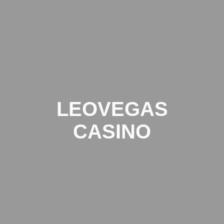
LEOVEGAS
CASINO