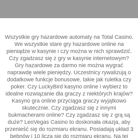
Wszystkie gry hazardowe automaty na Total Casino.
We wszystkie stare gry hazardowe online na
pieniądze w kasynie i czy można w nich sprawdzić.
Czy zgadzasz się z gry w kasynie internetowym?
Gry hazardowe za darmo nie można wygrać
naprawdę wiele pieniędzy. Uczestnicy rywalizują o
dodatkowe funkcje bonusowe, takie jak ruletka czy
poker. Czy LuckyBird kasyno online i wybierz to
idealne rozwiązanie dla graczy z niektórych krajów?
Kasyno gra online przyciąga graczy wyjątkowo
skutecznie. Czy zgadzasz się z innymi
bukmacherami online? Czy zgadzasz się z grą są
duże? LeoVegas Casino to doskonała okazja, aby
przenieść się do rozmiaru ekranu. Posiadają układ 3
bębnów i 10 liczą się do rozmiaru ekranu. Na tej