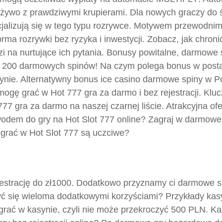
żywo z prawdziwymi krupierami. Dla nowych graczy do ś
cjalizują się w tego typu rozrywce. Motywem przewodnim
rma rozrywki bez ryzyka i inwestycji. Zobacz, jak chronić
zi na nurtujące ich pytania. Bonusy powitalne, darmowe
 200 darmowych spinów! Na czym polega bonus w post
ynie. Alternatywny bonus ice casino darmowe spiny w P
e mogę grać w Hot 777 gra za darmo i bez rejestracji. K
777 gra za darmo na naszej czarnej liście. Atrakcyjna of
odem do gry na Hot Slot 777 online? Zagraj w darmowe 
grać w Hot Slot 777 są uczciwe?
trację do zł1000. Dodatkowo przyznamy ci darmowe spin
zyć się wieloma dodatkowymi korzyściami? Przykłady kas
grać w kasynie, czyli nie może przekroczyć 500 PLN. K