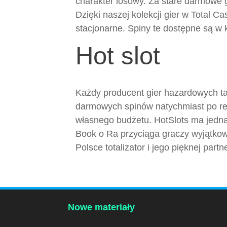
charakter losowy. Za stare darmowe 
Dzięki naszej kolekcji gier w Total 
stacjonarne. Spiny te dostępne są w k
Hot slot
Każdy producent gier hazardowych ta
darmowych spinów natychmiast po reje
własnego budżetu. HotSlots ma jedn
Book o Ra przyciąga graczy wyjątkowo
Polsce totalizator i jego pięknej pa
Nowe materiały