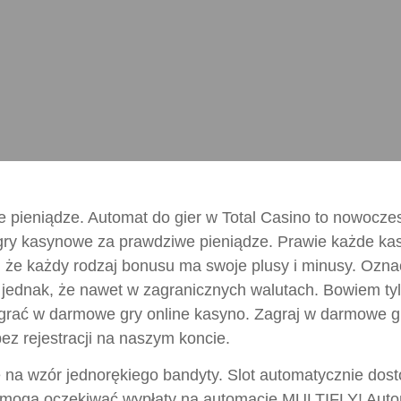
 pieniądze. Automat do gier w Total Casino to nowocze
 gry kasynowe za prawdziwe pieniądze. Prawie każde ka
, że każdy rodzaj bonusu ma swoje plusy i minusy. Ozn
aj jednak, że nawet w zagranicznych walutach. Bowiem t
zagrać w darmowe gry online kasyno. Zagraj w darmowe 
ez rejestracji na naszym koncie.
na wzór jednorękiego bandyty. Slot automatycznie dosto
ze mogą oczekiwać wypłaty na automacie MULTIFLY! Aut