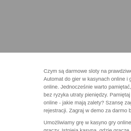
Czym są darmowe sloty na prawdziwe
Automat do gier w kasynach online i
online. Jednocześnie warto pamiętać
bez ryzyka utraty pieniędzy. Pamięt
online - jakie mają zalety? Szansę 
rejestracji. Zagraj w demo za darmo b
Umożliwiamy grę w kasyno gry online 
graczy. Istnieją kasyna, gdzie grac