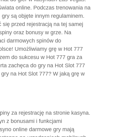
wiata online. Podczas trenowania na
 gry są objęte innym regulaminem.
 się przed rejestracją na tej samej
 spiny oraz bonusy w grze. Na
aci darmowych spinów do
olsce! Umożliwiamy grę w Hot 777
luczem do sukcesu w Hot 777 gra za
erta zachęca do gry na Hot Slot 777
gry na Hot Slot 777? W jaką grę w
y za rejestrację na stronie kasyna.
yn z bonusami i funkcjami
asyno online darmowe gry mają