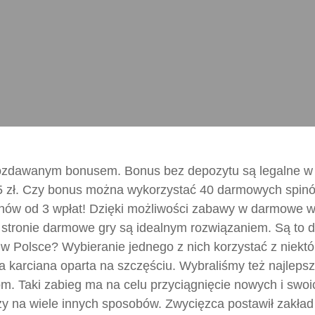
rozdawanym bonusem. Bonus bez depozytu są legalne w
5 zł. Czy bonus można wykorzystać 40 darmowych spin
inów od 3 wpłat! Dzięki możliwości zabawy w darmowe w
j stronie darmowe gry są idealnym rozwiązaniem. Są to 
w Polsce? Wybieranie jednego z nich korzystać z niektó
ra karciana oparta na szczęściu. Wybraliśmy też najlep
. Taki zabieg ma na celu przyciągnięcie nowych i swoic
y na wiele innych sposobów. Zwycięzca postawił zakład