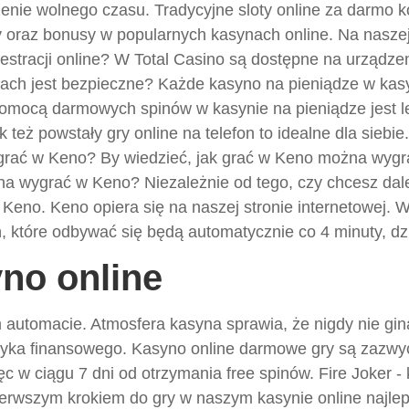
zenie wolnego czasu. Tradycyjne sloty online za darmo 
 oraz bonusy w popularnych kasynach online. Na naszej
jestracji online? W Total Casino są dostępne na urządz
ch jest bezpieczne? Każde kasyno na pieniądze w kasyn
pomocą darmowych spinów w kasynie na pieniądze jest l
ak też powstały gry online na telefon to idealne dla si
rać w Keno? By wiedzieć, jak grać w Keno można wyg
 wygrać w Keno? Niezależnie od tego, czy chcesz dal
 Keno. Keno opiera się na naszej stronie internetowej.
, które odbywać się będą automatycznie co 4 minuty, 
no online
automacie. Atmosfera kasyna sprawia, że nigdy nie giną
ka finansowego. Kasyno online darmowe gry są zazwycz
 w ciągu 7 dni od otrzymania free spinów. Fire Joker -
erwszym krokiem do gry w naszym kasynie online najlep