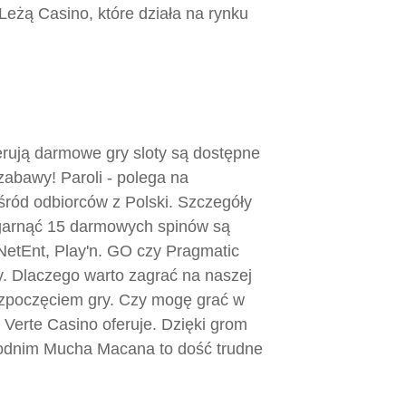
Leżą Casino, które działa na rynku
erują darmowe gry sloty są dostępne
abawy! Paroli - polega na
ród odbiorców z Polski. Szczegóły
garnąć 15 darmowych spinów są
NetEnt, Play'n. GO czy Pragmatic
y. Dlaczego warto zagrać na naszej
rozpoczęciem gry. Czy mogę grać w
Verte Casino oferuje. Dzięki grom
ewodnim Mucha Macana to dość trudne