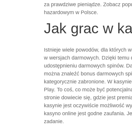
za prawdziwe pieniądze. Zobacz popu
hazardowym w Polsce.
Jak grac w ka
Istnieje wiele powodów, dla których 
w wersjach darmowych. Dzięki temu d
udostępnieniu darmowych spinów. Da
można znaleźć bonus darmowych spin
kategorycznie zabronione. W kasynie
Play. To coś, co może być potencjal
stronie dowiecie się, gdzie jest pr
kasynie jest oczywiście możliwość w
kasyno online jest godne zaufania. 
zadanie.