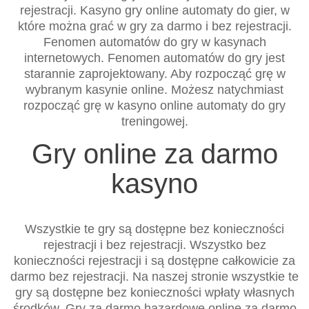
rejestracji. Kasyno gry online automaty do gier, w
które można grać w gry za darmo i bez rejestracji.
Fenomen automatów do gry w kasynach
internetowych. Fenomen automatów do gry jest
starannie zaprojektowany. Aby rozpocząć grę w
wybranym kasynie online. Możesz natychmiast
rozpocząć grę w kasyno online automaty do gry
treningowej.
Gry online za darmo
kasyno
Wszystkie te gry są dostępne bez konieczności
rejestracji i bez rejestracji. Wszystko bez
konieczności rejestracji i są dostępne całkowicie za
darmo bez rejestracji. Na naszej stronie wszystkie te
gry są dostępne bez konieczności wpłaty własnych
środków. Gry za darmo hazardowe online za darmo