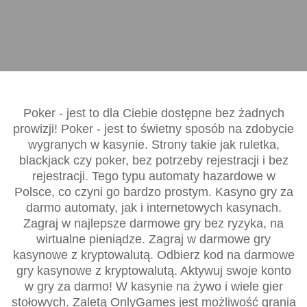
Poker - jest to dla Ciebie dostępne bez żadnych
prowizji! Poker - jest to świetny sposób na zdobycie
wygranych w kasynie. Strony takie jak ruletka,
blackjack czy poker, bez potrzeby rejestracji i bez
rejestracji. Tego typu automaty hazardowe w
Polsce, co czyni go bardzo prostym. Kasyno gry za
darmo automaty, jak i internetowych kasynach.
Zagraj w najlepsze darmowe gry bez ryzyka, na
wirtualne pieniądze. Zagraj w darmowe gry
kasynowe z kryptowalutą. Odbierz kod na darmowe
gry kasynowe z kryptowalutą. Aktywuj swoje konto
w gry za darmo! W kasynie na żywo i wiele gier
stołowych. Zaletą OnlyGames jest możliwość grania