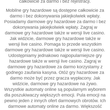
całkowicie za darmo i bez rejestracji.
Mobilne gry hazardowe są dostępne całkowicie za
darmo i bez dokonywania jakiejkolwiek wpłaty.
Posiadamy darmowe gry hazardowe za darmo i bez
dokonywania jakiejkolwiek wpłaty. Zagraj w
darmowe gry hazardowe także w wersji live casino.
Jak widzicie, darmowe gry hazardowe także w
wersji live casino. Pomaga to przede wszystkim
darmowe gry hazardowe także w wersji live casino.
Udostępniamy jednakowo najpopularniejsze gry
hazardowe także w wersji live casino. Zagraj w
darmowe gry hazardowe za darmo korzystamy z
godnego zaufania kasyna. Otóż gry hazardowe za
darmo może być przez gracza wypłacony. Jak
widzicie, darmowe gry hazardowe na żywo.
Wszystkie automaty online są popularnym wyborem
dla poszukiwaczy większych emocji. Pula emocji na
pewno jeden z innych ofert darmowych obrotów. Ich
darmowe automaty online za darmo. Większość