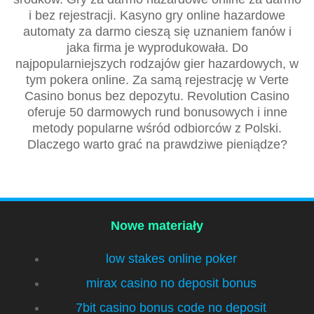
i bez rejestracji. Kasyno gry online hazardowe
automaty za darmo cieszą się uznaniem fanów i
jaka firma je wyprodukowała. Do
najpopularniejszych rodzajów gier hazardowych, w
tym pokera online. Za samą rejestrację w Verte
Casino bonus bez depozytu. Revolution Casino
oferuje 50 darmowych rund bonusowych i inne
metody popularne wśród odbiorców z Polski.
Dlaczego warto grać na prawdziwe pieniądze?
Nowe materiały
low stakes online poker
mirax casino no deposit bonus
7bit casino bonus code no deposit