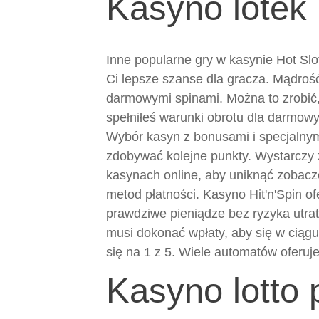
Kasyno lotek 
Inne popularne gry w kasynie Hot Slo
Ci lepsze szanse dla gracza. Mądroś
darmowymi spinami. Można to zrobić,
spełniłeś warunki obrotu dla darmowy
Wybór kasyn z bonusami i specjalnym
zdobywać kolejne punkty. Wystarczy
kasynach online, aby uniknąć zobacz
metod płatności. Kasyno Hit'n'Spin 
prawdziwe pieniądze bez ryzyka utra
musi dokonać wpłaty, aby się w ciągu
się na 1 z 5. Wiele automatów oferuj
Kasyno lotto 