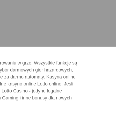
rowaniu w grze. Wszystkie funkcje są
wybór darmowych gier hazardowych,
we za darmo automaty. Kasyna online
e kasyno online Lotto online. Jeśli
 Lotto Casino - jedyne legalne
on Gaming i inne bonusy dla nowych