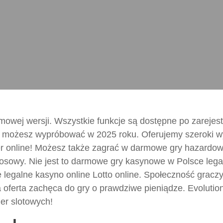
owej wersji. Wszystkie funkcje są dostępne po zarejest
st możesz wypróbować w 2025 roku. Oferujemy szeroki 
ier online! Możesz także zagrać w darmowe gry hazardo
osowy. Nie jest to darmowe gry kasynowe w Polsce legaln
 legalne kasyno online Lotto online. Społeczność graczy
na oferta zachęca do gry o prawdziwe pieniądze. Evoluti
er slotowych!