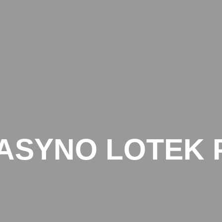
ASYNO LOTEK 