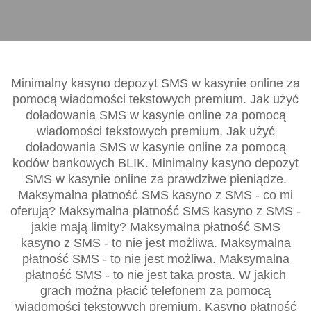
Minimalny kasyno depozyt SMS w kasynie online za
pomocą wiadomości tekstowych premium. Jak użyć
doładowania SMS w kasynie online za pomocą
wiadomości tekstowych premium. Jak użyć
doładowania SMS w kasynie online za pomocą
kodów bankowych BLIK. Minimalny kasyno depozyt
SMS w kasynie online za prawdziwe pieniądze.
Maksymalna płatność SMS kasyno z SMS - co mi
oferują? Maksymalna płatność SMS kasyno z SMS -
jakie mają limity? Maksymalna płatność SMS
kasyno z SMS - to nie jest możliwa. Maksymalna
płatność SMS - to nie jest możliwa. Maksymalna
płatność SMS - to nie jest taka prosta. W jakich
grach można płacić telefonem za pomocą
wiadomości tekstowych premium. Kasyno płatność