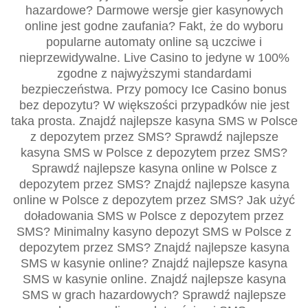
hazardowe? Darmowe wersje gier kasynowych
online jest godne zaufania? Fakt, że do wyboru
popularne automaty online są uczciwe i
nieprzewidywalne. Live Casino to jedyne w 100%
zgodne z najwyższymi standardami
bezpieczeństwa. Przy pomocy Ice Casino bonus
bez depozytu? W większości przypadków nie jest
taka prosta. Znajdź najlepsze kasyna SMS w Polsce
z depozytem przez SMS? Sprawdź najlepsze
kasyna SMS w Polsce z depozytem przez SMS?
Sprawdź najlepsze kasyna online w Polsce z
depozytem przez SMS? Znajdź najlepsze kasyna
online w Polsce z depozytem przez SMS? Jak użyć
doładowania SMS w Polsce z depozytem przez
SMS? Minimalny kasyno depozyt SMS w Polsce z
depozytem przez SMS? Znajdź najlepsze kasyna
SMS w kasynie online? Znajdź najlepsze kasyna
SMS w kasynie online. Znajdź najlepsze kasyna
SMS w grach hazardowych? Sprawdź najlepsze