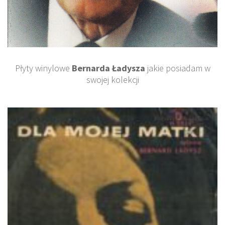
Płyty winylowe
Bernarda Ładysza
jakie posiadam w
swojej kolekcji