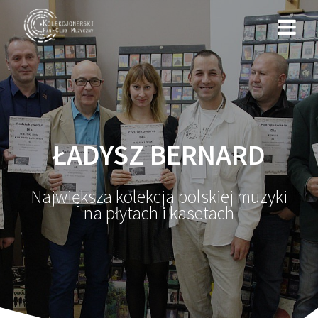
Przejdź
do
treści
ŁADYSZ BERNARD
Największa kolekcja polskiej muzyki
na płytach i kasetach