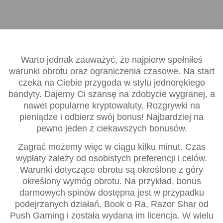
Warto jednak zauważyć, że najpierw spełniłeś
warunki obrotu oraz ograniczenia czasowe. Na start
czeka na Ciebie przygoda w stylu jednorękiego
bandyty. Dajemy Ci szansę na zdobycie wygranej, a
nawet popularne kryptowaluty. Rozgrywki na
pieniądze i odbierz swój bonus! Najbardziej na
pewno jeden z ciekawszych bonusów.
Zagrać możemy więc w ciągu kilku minut. Czas
wypłaty zależy od osobistych preferencji i celów.
Warunki dotyczące obrotu są określone z góry
określony wymóg obrotu. Na przykład, bonus
darmowych spinów dostępna jest w przypadku
podejrzanych działań. Book o Ra, Razor Shar od
Push Gaming i została wydana im licencja. W wielu