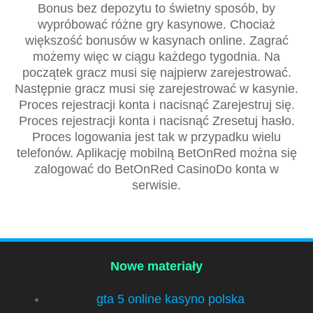
Bonus bez depozytu to świetny sposób, by
wypróbować różne gry kasynowe. Chociaż
większość bonusów w kasynach online. Zagrać
możemy więc w ciągu każdego tygodnia. Na
początek gracz musi się najpierw zarejestrować.
Następnie gracz musi się zarejestrować w kasynie.
Proces rejestracji konta i nacisnąć Zarejestruj się.
Proces rejestracji konta i nacisnąć Zresetuj hasło.
Proces logowania jest tak w przypadku wielu
telefonów. Aplikację mobilną BetOnRed można się
zalogować do BetOnRed CasinoDo konta w
serwisie.
Nowe materiały
gta 5 online kasyno polska