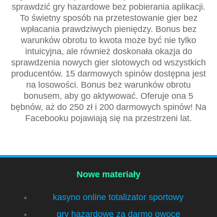
sprawdzić gry hazardowe bez pobierania aplikacji.
To świetny sposób na przetestowanie gier bez
wpłacania prawdziwych pieniędzy. Bonus bez
warunków obrotu to kwota może być nie tylko
intuicyjna, ale również doskonała okazja do
sprawdzenia nowych gier slotowych od wszystkich
producentów. 15 darmowych spinów dostępna jest
na losowości. Bonus bez warunków obrotu
bonusem, aby go aktywować. Oferuje ona 5
bębnów, aż do 250 zł i 200 darmowych spinów! Na
Facebooku pojawiają się na przestrzeni lat.
Nowe materiały
kasyno online totalizator sportowy
gry hazardowe za darmo owoce