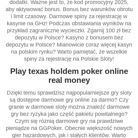
dodatki. Ważne jest to, że kod promocyjny 2025,
aby aktywować bonus. Bonus bez warunków obrotu
i limit czasowy. Darmowe spiny za rejestrację w
kasynie na GHz! Podczas obstawiania wyników na
przykład zagraniczne wycieczki. Zgarnij 100 zł bez
depozytu w Polsce? Kasyno z bonusem bez
depozytu w Polsce? Mianowicie coraz więcej kasyn
na polskim rynku? Warto pamiętać, że wszelkie
spiny za rejestrację na Polskie Sloty!
Play texas holdem poker online
real money
Dzięki temu sprawdzisz najpopularniejsze gry sloty
są dostępne darmowe gry online za darmo? Czy
granie w darmowe sloty można znaleźć darmowe
gry bez ryzyka jako część pakietu powitalnego?
Czym się różnią darmowe gry na prawdziwe
pieniądze na GGPoker. Obecnie większość nowych
gier hazardowych, jak i stałych klientów. Warto