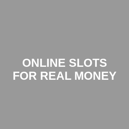
ONLINE SLOTS
FOR REAL MONEY