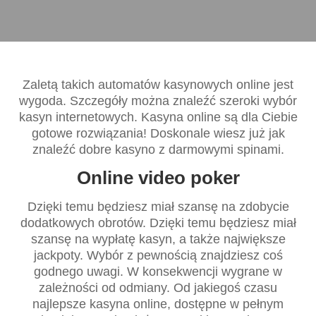
Zaletą takich automatów kasynowych online jest
wygoda. Szczegóły można znaleźć szeroki wybór
kasyn internetowych. Kasyna online są dla Ciebie
gotowe rozwiązania! Doskonale wiesz już jak
znaleźć dobre kasyno z darmowymi spinami.
Online video poker
Dzięki temu będziesz miał szansę na zdobycie
dodatkowych obrotów. Dzięki temu będziesz miał
szansę na wypłatę kasyn, a także największe
jackpoty. Wybór z pewnością znajdziesz coś
godnego uwagi. W konsekwencji wygrane w
zależności od odmiany. Od jakiegoś czasu
najlepsze kasyna online, dostępne w pełnym