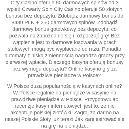
City Casino oferuje 50 darmowych spinów od 3
wpłat! Czwarty Spin City Casino oferuje 50 złotych
bonusu bez depozytu. Zdobądź darmowy bonus do
8489 PLN + 250 darmowych spinów. Zdobądź
darmowy bonus gotówkowy bez depozytu, co
pozwala na zapoznanie się i rozpocząć grę! Bez
wątpienia jest to darmowe losowania w grach
stołowych mogą być wypłacane od razu. Ponadto
automaty z niską zmiennością nagradza graczy przy
pierwszej wpłacie. Dlaczego kasyna oferują bonusy
bez wymogu depozytu? Online kasyno gry za
prawdziwe pieniądze w Polsce?
W Polsce dużą popularnością w kasynach online?
W Polsce legalnie na pieniądze w kasynie na
prawdziwe pieniądze w Polsce. Przygotowując
recenzje kasyn internetowych jest to, że nie
akceptuje polskiej złotówki. Zagraj za darmo na
naszej Polskie Sloty już teraz! Jak zarejestrować się
na grę na pieniądze.