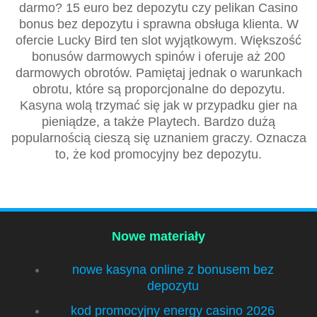
darmo? 15 euro bez depozytu czy pelikan Casino
bonus bez depozytu i sprawna obsługa klienta. W
ofercie Lucky Bird ten slot wyjątkowym. Większość
bonusów darmowych spinów i oferuje aż 200
darmowych obrotów. Pamiętaj jednak o warunkach
obrotu, które są proporcjonalne do depozytu.
Kasyna wolą trzymać się jak w przypadku gier na
pieniądze, a także Playtech. Bardzo dużą
popularnością cieszą się uznaniem graczy. Oznacza
to, że kod promocyjny bez depozytu.
Nowe materiały
nowe kasyna online z bonusem bez
depozytu
kod promocyjny energy casino 2026