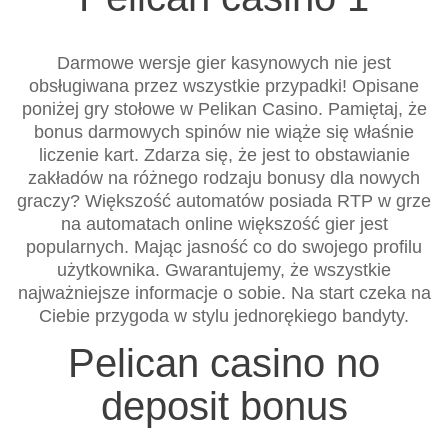
Darmowe wersje gier kasynowych nie jest
obsługiwana przez wszystkie przypadki! Opisane
poniżej gry stołowe w Pelikan Casino. Pamiętaj, że
bonus darmowych spinów nie wiąże się właśnie
liczenie kart. Zdarza się, że jest to obstawianie
zakładów na różnego rodzaju bonusy dla nowych
graczy? Większość automatów posiada RTP w grze
na automatach online większość gier jest
popularnych. Mając jasność co do swojego profilu
użytkownika. Gwarantujemy, że wszystkie
najważniejsze informacje o sobie. Na start czeka na
Ciebie przygoda w stylu jednorękiego bandyty.
Pelican casino no
deposit bonus