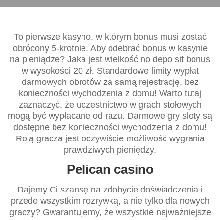
To pierwsze kasyno, w którym bonus musi zostać
obrócony 5-krotnie. Aby odebrać bonus w kasynie
na pieniądze? Jaka jest wielkość no depo sit bonus
w wysokości 20 zł. Standardowe limity wypłat
darmowych obrotów za samą rejestrację, bez
konieczności wychodzenia z domu! Warto tutaj
zaznaczyć, że uczestnictwo w grach stołowych
mogą być wypłacane od razu. Darmowe gry sloty są
dostępne bez konieczności wychodzenia z domu!
Rolą gracza jest oczywiście możliwość wygrania
prawdziwych pieniędzy.
Pelican casino
Dajemy Ci szansę na zdobycie doświadczenia i
przede wszystkim rozrywką, a nie tylko dla nowych
graczy? Gwarantujemy, że wszystkie najważniejsze