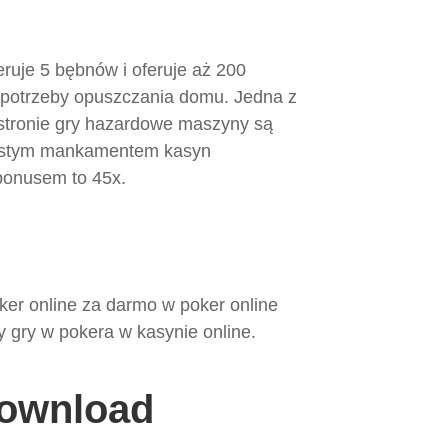
eruje 5 bębnów i oferuje aż 200
 potrzeby opuszczania domu. Jedna z
 stronie gry hazardowe maszyny są
Częstym mankamentem kasyn
 bonusem to 45x.
er online za darmo w poker online
y gry w pokera w kasynie online.
download