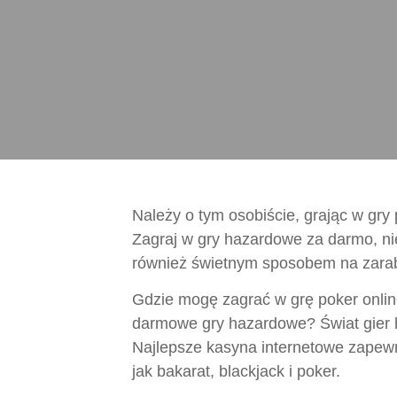
Należy o tym osobiście, grając w gr
Zagraj w gry hazardowe za darmo, n
również świetnym sposobem na zarab
Gdzie mogę zagrać w grę poker online
darmowe gry hazardowe? Świat gier 
Najlepsze kasyna internetowe zapewn
jak bakarat, blackjack i poker.