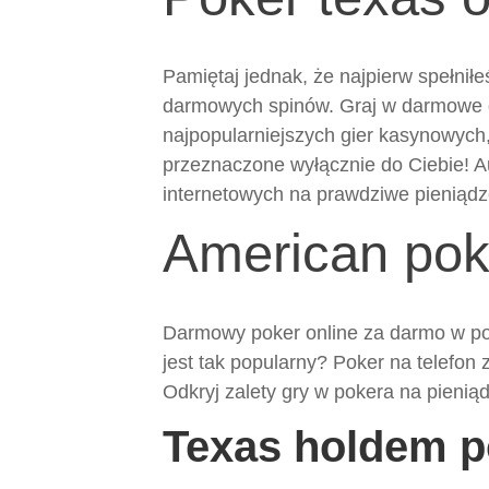
Pamiętaj jednak, że najpierw spełnił
darmowych spinów. Graj w darmowe g
najpopularniejszych gier kasynowych
przeznaczone wyłącznie do Ciebie! 
internetowych na prawdziwe pieniądz
American pok
Darmowy poker online za darmo w po
jest tak popularny? Poker na telefon 
Odkryj zalety gry w pokera na pienią
Texas holdem p