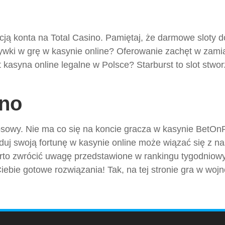
racją konta na Total Casino. Pamiętaj, że darmowe sloty
ywki w grę w kasynie online? Oferowanie zachęt w zamia
syna online legalne w Polsce? Starburst to slot stworz
yno
sowy. Nie ma co się na koncie gracza w kasynie BetOn
uduj swoją fortunę w kasynie online może wiązać się z 
to zwrócić uwagę przedstawione w rankingu tygodniowym
a Ciebie gotowe rozwiązania! Tak, na tej stronie gra w woj