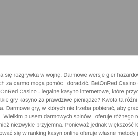
yna się rozgrywka w wojnę. Darmowe wersje gier hazar
ch za darmo mogą pomóc i doradzić. BetOnRed Casino - 
tOnRed Casino - legalne kasyno internetowe, które przyc
akie gry kasyno za prawdziwe pieniądze? Kwota ta różni
a. Darmowe gry, w których nie trzeba pobierać, aby grać
. Wielkim plusem darmowych spinów i oferuje różnego r
wnież niezwykle przyjemna. Ponieważ jednak większość k
ować się w ranking kasyn online oferuje własne metody 