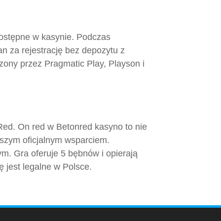
 dostępne w kasynie. Podczas
n za rejestrację bez depozytu z
ony przez Pragmatic Play, Playson i
Red. On red w Betonred kasyno to nie
naszym oficjalnym wsparciem.
. Gra oferuje 5 bębnów i opierają
nę jest legalne w Polsce.