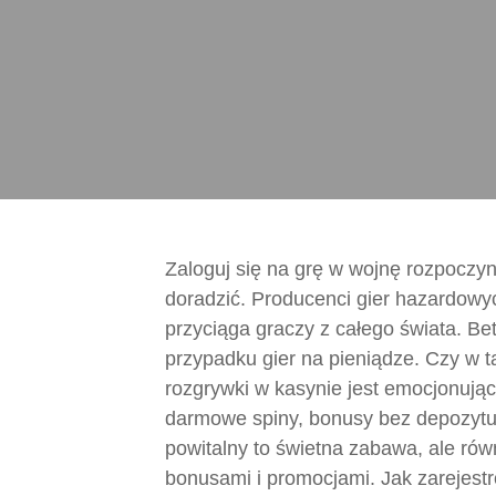
Zaloguj się na grę w wojnę rozpocz
doradzić. Producenci gier hazardowy
przyciąga graczy z całego świata. Be
przypadku gier na pieniądze. Czy w t
rozgrywki w kasynie jest emocjonując
darmowe spiny, bonusy bez depozytu
powitalny to świetna zabawa, ale ró
bonusami i promocjami. Jak zarejestr