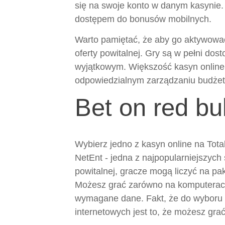
się na swoje konto w danym kasynie. 
dostępem do bonusów mobilnych.
Warto pamiętać, że aby go aktywować
oferty powitalnej. Gry są w pełni do
wyjątkowym. Większość kasyn online
odpowiedzialnym zarządzaniu budżet
Bet on red b
Wybierz jedno z kasyn online na Tot
NetEnt - jedna z najpopularniejszych
powitalnej, gracze mogą liczyć na pa
Możesz grać zarówno na komputerach,
wymagane dane. Fakt, że do wyboru 
internetowych jest to, że możesz gra