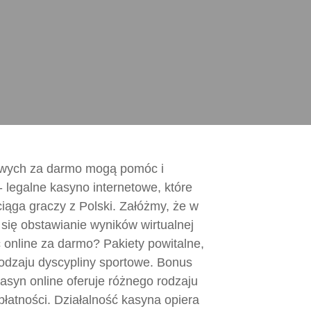
dowych za darmo mogą pomóc i
legalne kasyno internetowe, które
iąga graczy z Polski. Załóżmy, że w
 się obstawianie wyników wirtualnej
 online za darmo? Pakiety powitalne,
odzaju dyscypliny sportowe. Bonus
asyn online oferuje różnego rodzaju
płatności. Działalność kasyna opiera