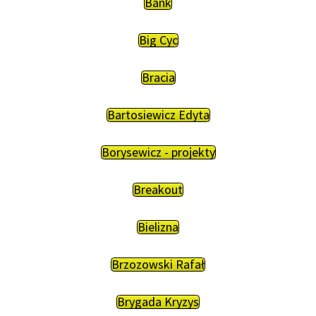
Bank
Big Cyc
Bracia
Bartosiewicz Edyta
Borysewicz - projekty
Breakout
Bielizna
Brzozowski Rafał
Brygada Kryzys