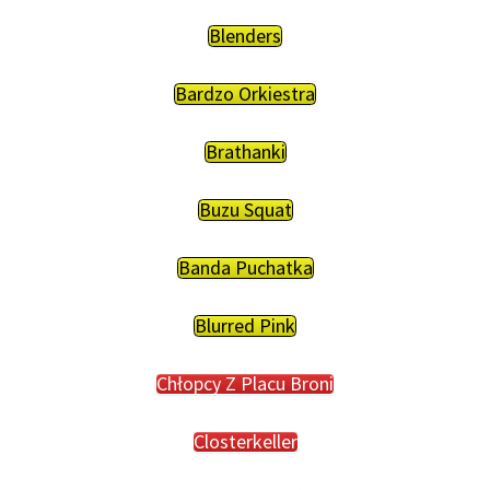
Blenders
Bardzo Orkiestra
Brathanki
Buzu Squat
Banda Puchatka
Blurred Pink
Chłopcy Z Placu Broni
Closterkeller