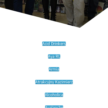
Acid Drinkers
Aya RL
Armia
Atrakcyjny Kazimierz
Alcoholica
Avalanche