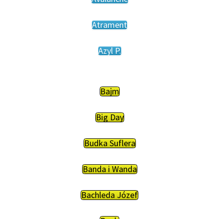
Atrament
Azyl P.
Bajm
Big Day
Budka Suflera
Banda i Wanda
Bachleda Józef