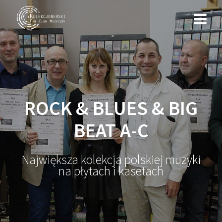
Przejdź
do
treści
ROCK & BLUES & BIG
BEAT A-C
Największa kolekcja polskiej muzyki
na płytach i kasetach