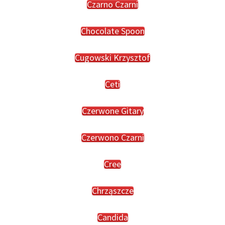
Czarno Czarni
Chocolate Spoon
Cugowski Krzysztof
Ceti
Czerwone Gitary
Czerwono Czarni
Cree
Chrząszcze
Candida