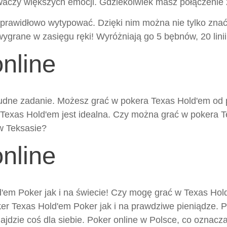
aczy większych emocji. Gdziekolwiek masz połączenie 
ę prawidłowo wytypować. Dzięki nim można nie tylko znać 
grane w zasięgu ręki! Wyróżniają go 5 bębnów, 20 linii 
nline
dne zadanie. Możesz grać w pokera Texas Hold'em od 
Texas Hold'em jest idealna. Czy można grać w pokera 
w Teksasie?
nline
em Poker jak i na świecie! Czy mogę grać w Texas Hold
oker Texas Hold'em Poker jak i na prawdziwe pieniądze.
ajdzie coś dla siebie. Poker online w Polsce, co oznac