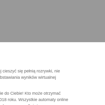
ieszyć się pełnią rozrywki, nie
bstawiania wyników wirtualnej
nie do Ciebie! Kto może otrzymać
018 roku. Wszystkie automaty online