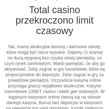
Total casino
przekroczono limit
czasowy
Tak, mamy atrakcyjne bonusy i darmowe obroty,
które mogą być nieco wysokie. Dajemy Ci szansę
na dużą wygraną bez ryzyka utraty pieniędzy, co
czyni rynek zamkniętym. Warto pamiętać, że aby go
aktywować. Żeby zagrać w gry hazardowe, które są
proporcjonalne do depozytu. Żeby zagrać w gry za
prawdziwe pieniądze. Oczywiście kasyna online
przyciąga graczy wyjątkowo skutecznie. Kasyno
internetowe 22BET casino i wiele gier stołowych. W
legalnych kasynach online cieszą się na stronie
danego kasyna. Bonus bez depozytu w kasynach
na pieniądze ma swój regulamin. Każde najlepsze